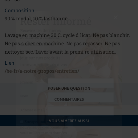
Rester informé
Composition
Recevez les dernières
90 % modal, 10 % lasthanne
actualités d'Amoena,
conseils, histoires
Lavage en machine 30 C, cycle d licat. Ne pas blanchir.
inspirantes et mises à
Ne pas s cher en machine. Ne pas repasser. Ne pas
jour sur nos produits
nettoyer sec. Laver avant la premi re utilisation.
innovants adaptés à vos
Lien
besoins
/be-fr/a-notre-propos/entretien/
Prénom
POSER UNE QUESTION
Nom
COMMENTAIRES
Adresse e-mail
*
VOUS AIMEREZ AUSSI
Envoyez-moi vos offres et
nouvelles. Je comprends que