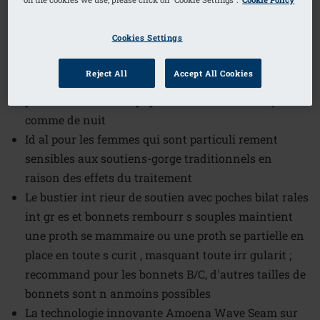
Référence de l'article: 45131 Valletta
Cookies Settings
Top
Le mat riau TENCEL Modal ultra-doux, extr mement
Reject All
Accept All Cookies
doux, respirant et offrant un bon climat cutan , est
particuli rement adapt pour un confort lev de jour
comme de nuit
Id al pour les femmes qui sont particuli rement
sensibles aux soutiens-gorge traditionnels en
raison des effets du traitement
Le bustier int rieur de soutien avec poches bilat rales
int gr es et bonnets rembourr s souples maintient
une proth se mammaire ou une proth se partielle en
place en toute s curit , masquant toute irr gularit ;
recommand pour les bonnets B/C, d'autres tailles de
bonnets sont n anmoins possibles
La technologie innovante Amoena Wave Seam sur