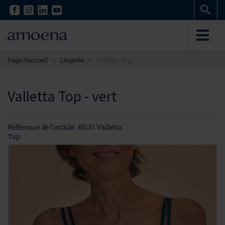
Skip
Skip
to
to
main
main
content
content
>
>
Page d’accueil
Lingerie
Valletta Top
Valletta Top - vert
Référence de l'article: 45131 Valletta
Top