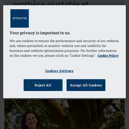
prothèse ajustable et
personnalisable pour vous !
La solution à la hauteur de vos exigences. La
Your privacy is important to us.
prothèse mammaire
Adapt Air
épousera
We use cookies to ensure the performance and security of our website,
parfaitement votre corps grâce à sa technologie
and, where permitted, to monitor website use and usability for
business and website optimization purposes. For further information
intégrée.
Un ajustement parfait chaque jour,
on the cookies we use, please click on "Cookie Settings".
Cookie Policy
quelles que soit les conditions.
Cookies Settings
Reject All
Accept All Cookies
RETROUVEZ-LA