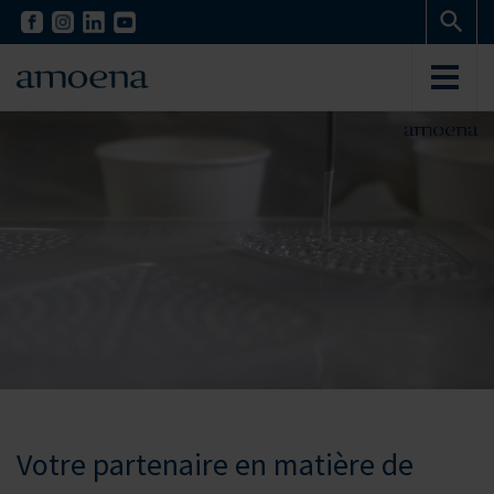
Skip
Skip
to
to
main
main
content
content
Votre partenaire en matière de