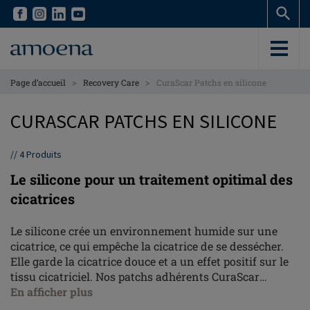
Skip
Skip
to
to
main
main
content
content
>
>
Page d’accueil
Recovery Care
CuraScar Patchs en silicone
CURASCAR PATCHS EN SILICONE
//
4
Produits
Le silicone pour un traitement opitimal des
cicatrices
Le silicone crée un environnement humide sur une
cicatrice, ce qui empêche la cicatrice de se dessécher.
Elle garde la cicatrice douce et a un effet positif sur le
tissu cicatriciel. Nos patchs adhérents CuraScar
Silicone se déclinent sous forme d'ancres, de
En afficher plus
couronnes mammaires, de bandes étroites et larges