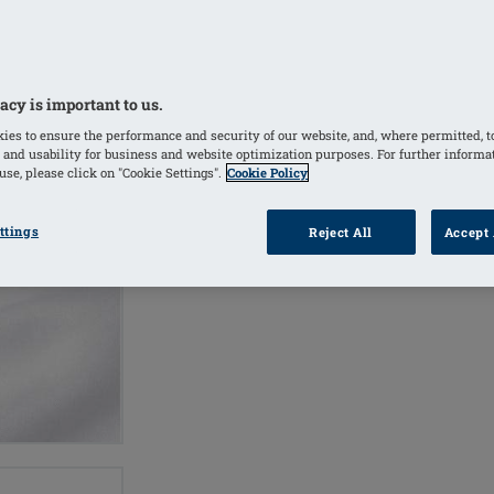
Ivory
(Sélectionné)
acy is important to us.
INF
TROUVER UN
ies to ensure the performance and security of our website, and, where permitted, t
POINT DE VENTE
 and usability for business and website optimization purposes. For further informa
se, please click on "Cookie Settings".
Cookie Policy
ttings
Reject All
Accept 