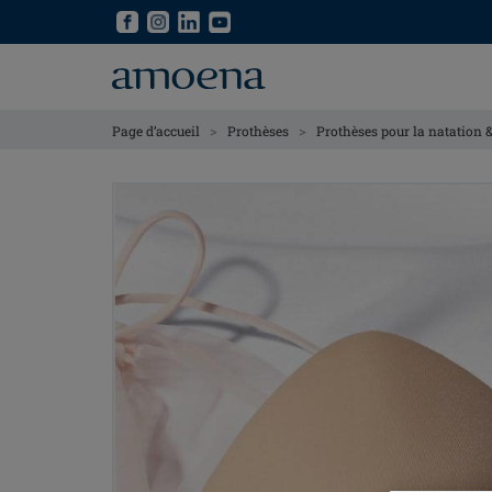
Skip
Skip
to
to
main
main
content
content
>
>
Page d’accueil
Prothèses
Prothèses pour la natation & 