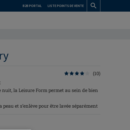
B2B PORTAL
LISTE POINTS DE VENTE
ry
(10)
t
 nuit, la Leisure Form permet au sein de bien
la peau et s’enlève pour être lavée séparément