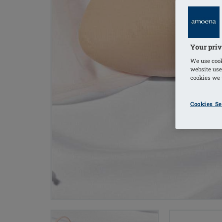
Your priv
We use cook
website use
cookies we u
Cookies Se