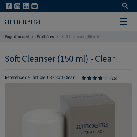
Skip
Skip
to
to
main
main
content
content
>
>
Page d’accueil
Prothèses
Soft Cleanser (150 ml)
Soft Cleanser (150 ml) - Clear
Référence de l'article: 087 Soft Clean
(26)