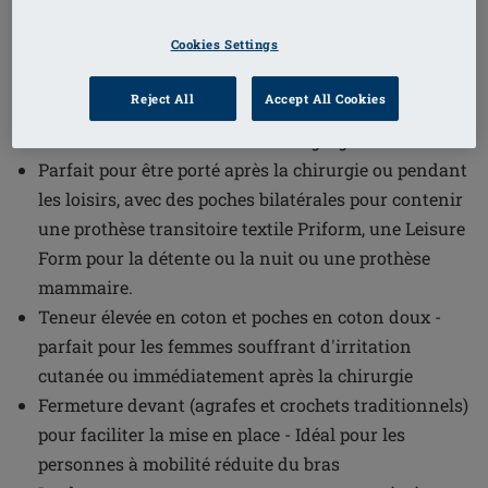
1
/
2
Cookies Settings
(29)
Référence de l'article: 2128 Frances SB
Reject All
Accept All Cookies
FC
Frances est l'un de nos soutiens-gorge best-seller
Parfait pour être porté après la chirurgie ou pendant
les loisirs, avec des poches bilatérales pour contenir
une prothèse transitoire textile Priform, une Leisure
Form pour la détente ou la nuit ou une prothèse
mammaire.
Teneur élevée en coton et poches en coton doux -
parfait pour les femmes souffrant d'irritation
cutanée ou immédiatement après la chirurgie
Fermeture devant (agrafes et crochets traditionnels)
pour faciliter la mise en place - Idéal pour les
personnes à mobilité réduite du bras