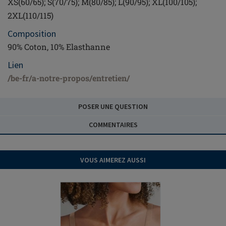
XS(60/65); S(70/75); M(80/85); L(90/95); XL(100/105);
2XL(110/115)
Composition
90% Coton, 10% Elasthanne
Lien
/be-fr/a-notre-propos/entretien/
POSER UNE QUESTION
COMMENTAIRES
VOUS AIMEREZ AUSSI