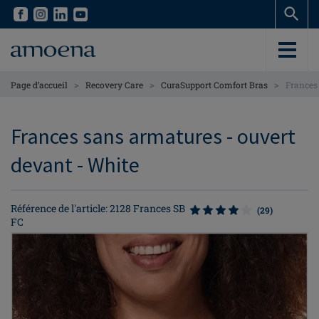
Skip
Skip
to
to
main
main
content
content
>
>
>
Page d’accueil
Recovery Care
CuraSupport Comfort Bras
Frances
Frances sans armatures - ouvert
devant - White
Référence de l'article: 2128 Frances SB
(29)
FC