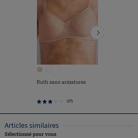
Ruth sans armatures
Frances 
ouvert d
(17)
Articles similaires
Sélectionné pour vous