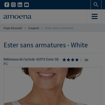
Skip
Skip
to
to
main
main
content
content
>
>
Page d’accueil
Lingerie
Ester sans armatures
Ester sans armatures - White
Référence de l'article: 42576 Ester SB
(9)
FC