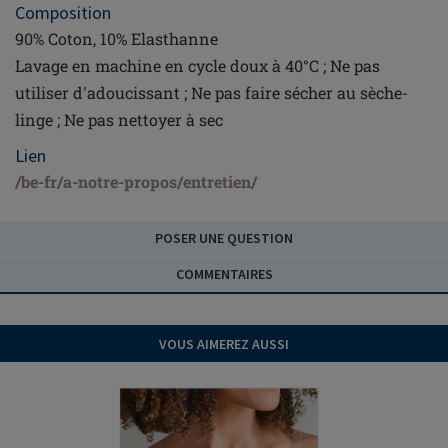
Composition
90% Coton, 10% Elasthanne
Rester informé
Lavage en machine en cycle doux à 40°C ; Ne pas
Recevez les dernières
utiliser d'adoucissant ; Ne pas faire sécher au sèche-
actualités d'Amoena,
linge ; Ne pas nettoyer à sec
conseils, histoires
inspirantes et mises à
Lien
jour sur nos produits
/be-fr/a-notre-propos/entretien/
innovants adaptés à vos
besoins
POSER UNE QUESTION
Prénom
COMMENTAIRES
Nom
Adresse e-mail
*
VOUS AIMEREZ AUSSI
Envoyez-moi vos offres et
nouvelles. Je comprends que
vous utiliserez mes données
personnelles pour améliorer
les services et m'envoyer des