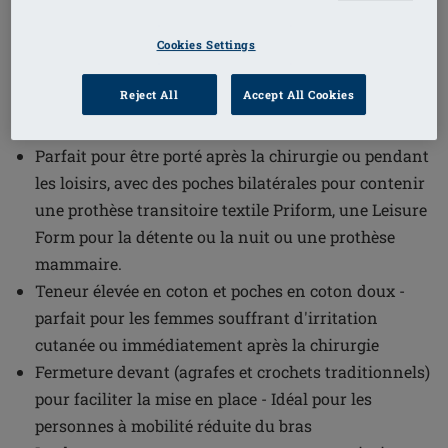
1
/
4
Cookies Settings
(17)
Référence de l'article: 2128 Frances SB
Reject All
Accept All Cookies
FC
Frances est l'un de nos soutiens-gorge best-seller
Parfait pour être porté après la chirurgie ou pendant
les loisirs, avec des poches bilatérales pour contenir
une prothèse transitoire textile Priform, une Leisure
Form pour la détente ou la nuit ou une prothèse
mammaire.
Teneur élevée en coton et poches en coton doux -
parfait pour les femmes souffrant d'irritation
cutanée ou immédiatement après la chirurgie
Fermeture devant (agrafes et crochets traditionnels)
pour faciliter la mise en place - Idéal pour les
personnes à mobilité réduite du bras