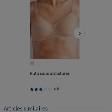
communications
marketing
*
S'INSCRIRE
Ruth sans armatures
Ester sa
(17)
Articles similaires