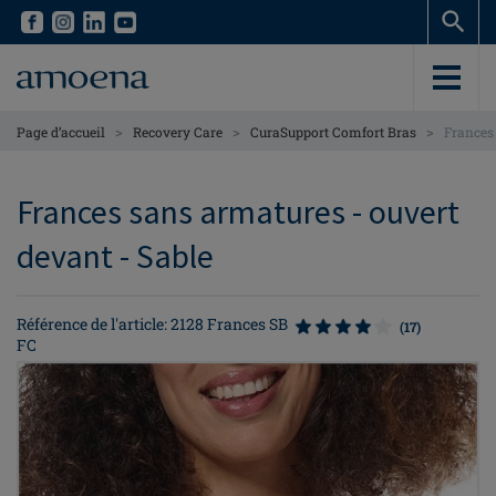
Skip
Skip
to
to
main
main
content
content
>
>
>
Page d’accueil
Recovery Care
CuraSupport Comfort Bras
Frances
Frances sans armatures - ouvert
devant - Sable
Référence de l'article: 2128 Frances SB
(17)
FC