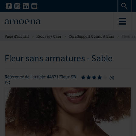
Skip
Skip
to
to
main
main
content
content
>
>
>
Page d’accueil
Recovery Care
CuraSupport Comfort Bras
Fleur s
Fleur sans armatures - Sable
Référence de l'article: 44671 Fleur SB
(4)
FC