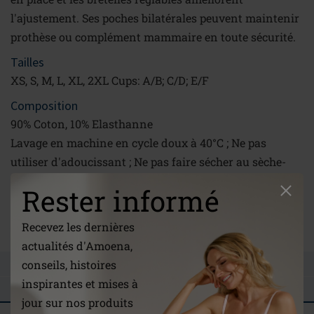
l'ajustement. Ses poches bilatérales peuvent maintenir
prothèse ou complément mammaire en toute sécurité.
Tailles
XS, S, M, L, XL, 2XL Cups: A/B; C/D; E/F
Composition
90% Coton, 10% Elasthanne
Lavage en machine en cycle doux à 40°C ; Ne pas
utiliser d'adoucissant ; Ne pas faire sécher au sèche-
linge ; Ne pas nettoyer à sec
Rester informé
Lien
/be-fr/a-notre-propos/entretien/
Recevez les dernières
actualités d'Amoena,
conseils, histoires
POSER UNE QUESTION
inspirantes et mises à
COMMENTAIRES
jour sur nos produits