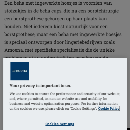
Een beha met ingewerkte hoesjes is voorzien van
stofzakjes in de beha cups, die na een borstchirurgie
een borstprothese geborgen op haar plaats kan
houden. Niet iedereen kiest natuurlijk voor een
borstprothese, maar een beha met ingewerkte hoesjes
is speciaal ontworpen door lingeriebedrijven zoals
Amoena, met specifieke specialisatie die de unieke
problemen die u ondervindt ten gevolge van de
borstoperatie.
Your privacy is important to us.
We use cookies to ensure the performance and security of our website,
Wat zijn de speciale eigenschappen van
and, where permitted, to monitor website use and usability for
business and website optimization purposes. For further information
de beha’s?
on the cookies we use, please click on "Cookie Settings".
Cookie Policy
Cookies Settings