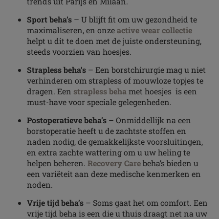
trends uit Parijs en Milaan.
Sport beha’s
– U blijft fit om uw gezondheid te
maximaliseren, en onze
active wear collectie
helpt u dit te doen met de juiste ondersteuning,
steeds voorzien van hoesjes.
Strapless beha’s
– Een borstchirurgie mag u niet
verhinderen om strapless of mouwloze topjes te
dragen. Een
strapless beha
met hoesjes is een
must-have voor speciale gelegenheden.
Postoperatieve beha’s
– Onmiddellijk na een
borstoperatie heeft u de zachtste stoffen en
naden nodig, de gemakkelijkste voorsluitingen,
en extra zachte wattering om u uw heling te
helpen beheren.
Recovery Care
beha’s bieden u
een variëteit aan deze medische kenmerken en
noden.
Vrije tijd beha’s
– Soms gaat het om comfort. Een
vrije tijd beha is een die u thuis draagt net na uw