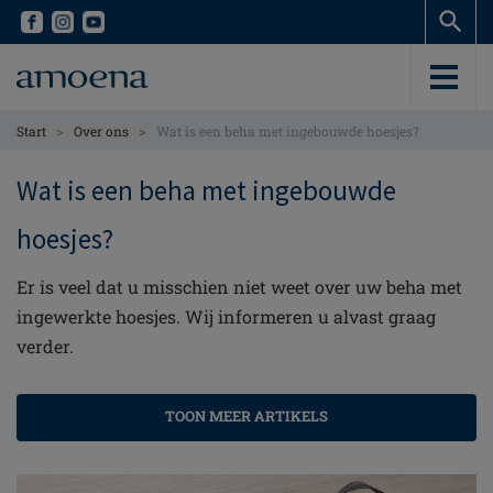
Skip
Skip
to
to
main
main
content
content
>
>
Start
Over ons
Wat is een beha met ingebouwde hoesjes?
Wat is een beha met ingebouwde
hoesjes?
Er is veel dat u misschien niet weet over uw beha met
ingewerkte hoesjes. Wij informeren u alvast graag
verder.
TOON MEER ARTIKELS