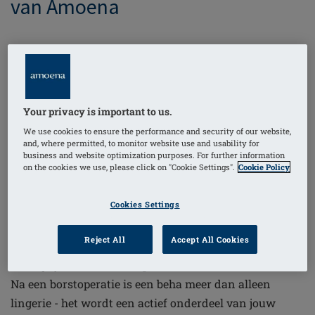
van Amoena
Een lingerie- en
badmodecollectie die het hele
jaar door verkrijgbaar is
Your privacy is important to us.
We use cookies to ensure the performance and security of our website,
and, where permitted, to monitor website use and usability for
Als toonaangevende leverancier van medische
business and website optimization purposes. For further information
on the cookies we use, please click on "Cookie Settings".
Cookie Policy
hulpmiddelen voor vrouwen na borstoperaties, stelt
Amoena al jaren hoge eisen aan de gezondheidszorg.
Cookies Settings
Naast verzorgingsproducten voor postoperatief herstel
en 's werelds grootste selectie borstprothesen en
Reject All
Accept All Cookies
shapers, zijn prothesebeha’s en badmode een ander
belangrijk element in de productwereld van Amoena.
Na een borstoperatie is een beha meer dan alleen
lingerie - het wordt een actief onderdeel van jouw