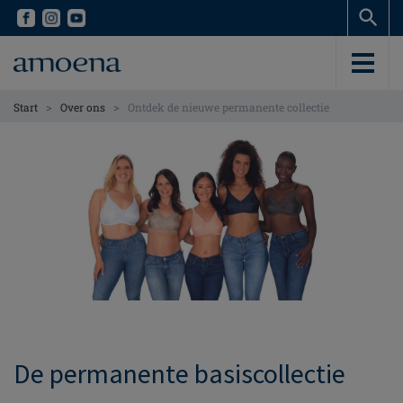
Skip
Skip
to
to
main
main
content
content
>
>
Start
Over ons
Ontdek de nieuwe permanente collectie
De permanente basiscollectie