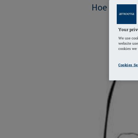
Hoe u uw d
Your priv
We use cook
website use
cookies we u
Cookies Se