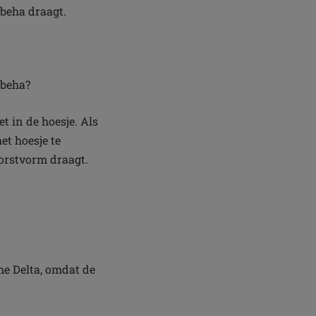
beha draagt.
ebeha?
t in de hoesje. Als
et hoesje te
borstvorm draagt.
me Delta, omdat de