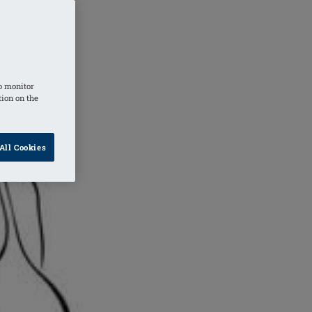
o monitor
tion on the
All Cookies