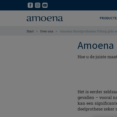
Skip
Skip
to
to
main
main
PRODUCTE
content
content
>
>
Start
Over ons
Amoena Borstprothesen Fitting gids 
Amoena B
Hoe u de juiste ma
Het is eerder zeldz
gevallen – vooral na
kan een significant
deelprothese zeker 