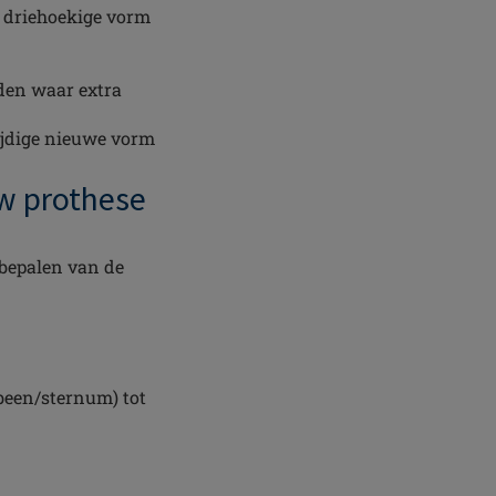
d driehoekige vorm
den waar extra
lzijdige nieuwe vorm
uw prothese
 bepalen van de
been/sternum) tot