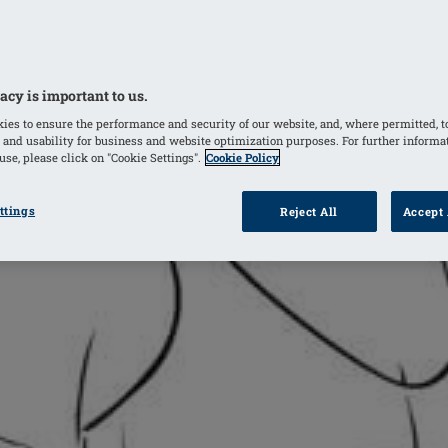
eelprothese meet
acy is important to us.
ies to ensure the performance and security of our website, and, where permitted, t
 and usability for business and website optimization purposes. For further informa
se, please click on "Cookie Settings".
Cookie Policy
ttings
Reject All
Accept 