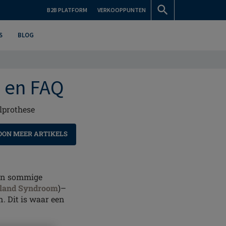
B2B PLATFORM
VERKOOPPUNTEN
S
BLOG
s en FAQ
lprothese
OON MEER ARTIKELS
 In sommige
land Syndroom
)–
. Dit is waar een