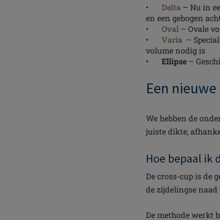
•
Delta
– Nu in ee
en een gebogen acht
•
Oval
– Ovale vo
•
Varia
– Special
volume nodig is
•
Ellipse
– Geschi
Een nieuwe 
We hebben de onders
juiste dikte, afhan
Hoe bepaal ik 
De cross-cup is de 
de zijdelingse naad
De methode werkt be