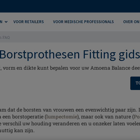
N
VOOR RETAILERS
VOOR MEDISCHE PROFESSIONALS
OVER ON
en FAQ
orstprothesen Fitting gid
at, vorm en dikte kunt bepalen voor uw Amoena Balance dee
T
aam dat de borsten van vrouwen een evenwichtig paar zijn.
 een borstoperatie (
lumpectomie
), maar ook van nature (
Po
e verschil uw houding veranderen en u onzeker laten voelen
nuttig kan zijn.