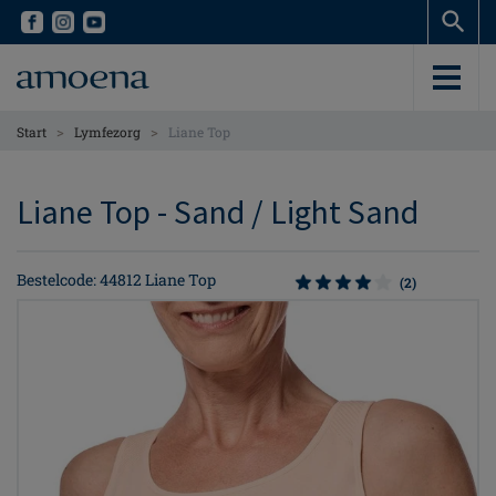
Skip
Skip
to
to
main
main
content
content
>
>
Start
Lymfezorg
Liane Top
Liane Top - Sand / Light Sand
Bestelcode: 44812 Liane Top
(2)