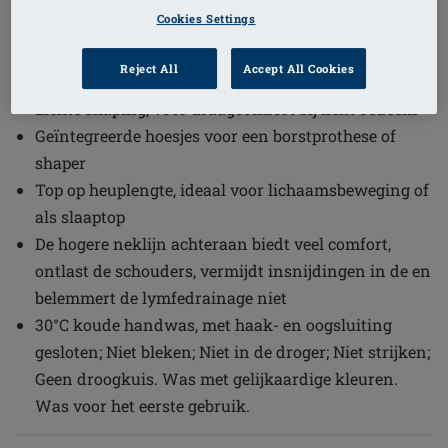
Cookies Settings
(2)
Bestelcode: 44812 Liane Top
Brede & gewatteerde schouderbandjes, voor hoog
Reject All
Accept All Cookies
draagcomfort en ontlasten van de schouders
Lichte shaping, voor draagcomfort bij licht oedeem
Geïntegreerde hoesjes voor een borstprothese of
shaper
Top op heuplengte, ideaal voor lichaamsbeweging of
als slaaptop
De hogere neklijn achteraan biedt veel comfort,
ontlast de schouders, vermijdt insnijdingen in de en
belemmert de lymfedrainage niet
30°C koude handwas, met haak- en oogsluiting
gesloten; Niet bleken; Niet in de droger; Niet strijken;
Geen droogkuis. Was met gelijkaardige kleuren.
Was voor het eerste gebruik.