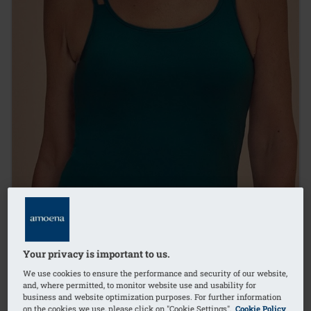
Your privacy is important to us.
We use cookies to ensure the performance and security of our website,
and, where permitted, to monitor website use and usability for
1
/
4
business and website optimization purposes. For further information
on the cookies we use, please click on "Cookie Settings".
Cookie Policy