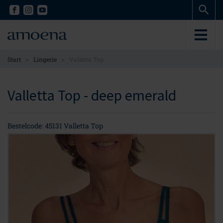
Skip
Skip
to
to
main
main
content
content
>
>
Start
Lingerie
Valletta Top
Valletta Top - deep emerald
Bestelcode: 45131 Valletta Top