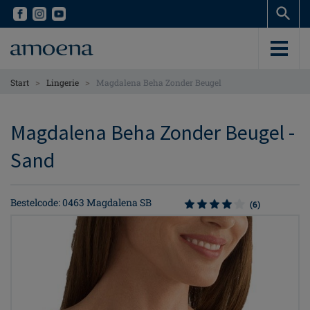
Skip
Skip
to
to
main
main
content
content
>
>
Start
Lingerie
Magdalena Beha Zonder Beugel
Magdalena Beha Zonder Beugel -
Sand
Bestelcode: 0463 Magdalena SB
(6)