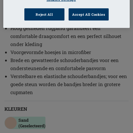
1
/
3
Reject All
Accept All Cookies
(6)
Bestelcode: 0463 Magdalena SB
Hoog gesneden rugpand garandeert een
comfortable draagcomfort en een perfect silhouet
onder kleding
Voorgevormde hoesjes in microfiber
Brede en gewatteerde schouderbandjes voor een
ondersteunende en comfortabele pasvorm
Verstelbare en elastische schouderbandjes; voor een
goede steun worden de bandjes breder in grotere
cupmaten
KLEUREN
Sand
(Geselecteerd)