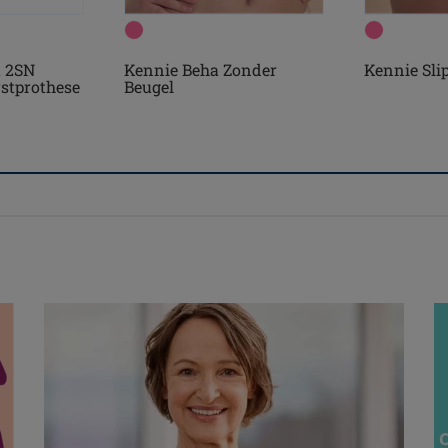
t 2SN
Kennie Beha Zonder
Kennie Sli
stprothese
Beugel