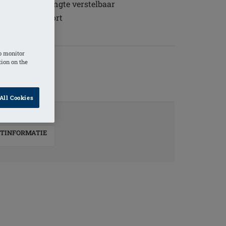
cots zijn in lengte verstelbaar
het draagcomfort
ese of shaper
o monitor
tion on the
All Cookies
TINFORMATIE