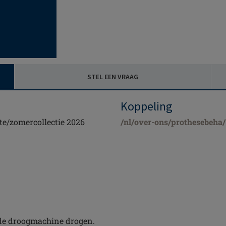
STEL EEN VRAAG
Koppeling
te/zomercollectie 2026
/nl/over-ons/prothesebeha/
 de droogmachine drogen.