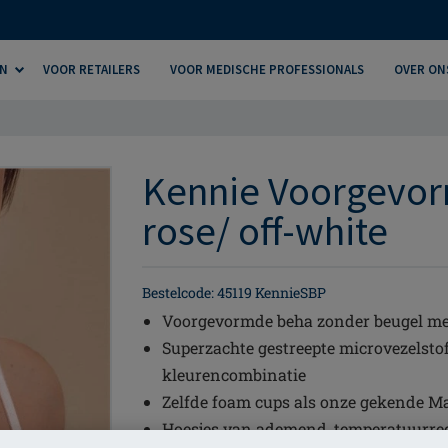
N
VOOR RETAILERS
VOOR MEDISCHE PROFESSIONALS
OVER ON
Kennie Voorgevor
rose/ off-white
Bestelcode: 45119 KennieSBP
Voorgevormde beha zonder beugel met
Superzachte gestreepte microvezelstof
kleurencombinatie
Zelfde foam cups als onze gekende M
Hoesjes van ademend, temperatuurre