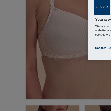
Your priv
We use cook
website use
cookies we u
Cookies Se