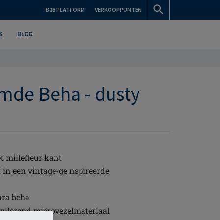
B2B PLATFORM
VERKOOPPUNTEN
S
BLOG
mde Beha - dusty
 millefleur kant
 in een vintage-ge nspireerde
ara beha
gulerend microvezelmateriaal