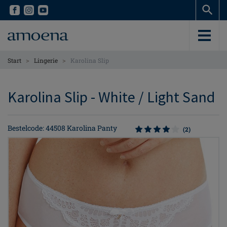
Skip
Skip
to
to
main
main
content
content
>
>
Start
Lingerie
Karolina Slip
Karolina Slip - White / Light Sand
Bestelcode: 44508 Karolina Panty
(2)