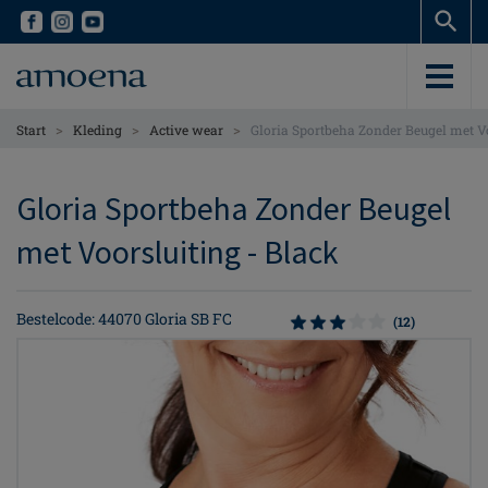
Skip
Skip
to
to
main
main
content
content
>
>
>
Start
Kleding
Active wear
Gloria Sportbeha Zonder Beugel met V
Gloria Sportbeha Zonder Beugel
met Voorsluiting - Black
Bestelcode: 44070 Gloria SB FC
(12)