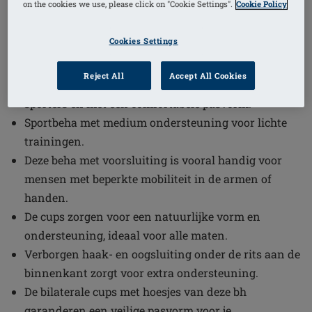
on the cookies we use, please click on "Cookie Settings".
Cookie Policy
1
/
4
Cookies Settings
(12)
Bestelcode: 44070 Gloria SB FC
Voel je zelfverzekerd en ondersteund in onze
Reject All
Accept All Cookies
beugelvrije sportbeha, ontworpen voor lichte
sporters en met een comfortabele pasvorm.
Sportbeha met medium ondersteuning voor lichte
trainingen.
Deze beha met voorsluiting is vooral handig voor
mensen met beperkte mobiliteit in de armen of
handen.
De cups zorgen voor een natuurlijke vorm en
ondersteuning, ideaal voor alle maten.
Verborgen haak- en oogsluiting onder de rits aan de
binnenkant zorgt voor extra ondersteuning.
De bilaterale cups met hoesjes van deze bh
garanderen een veilige pasvorm voor je