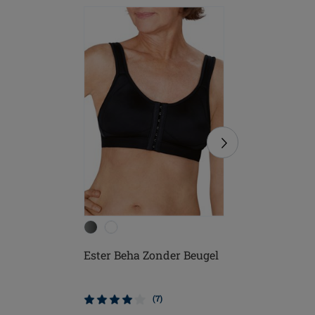
Ester Beha Zonder Beugel
Jolie Sp
Beugel
(7)