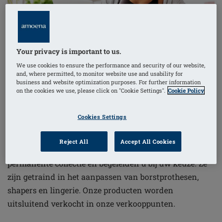
Your privacy is important to us.
We use cookies to ensure the performance and security of our website,
and, where permitted, to monitor website use and usability for
Waardeert u het ook om een persoonlijk gesprek te
business and website optimization purposes. For further information
on the cookies we use, please click on "Cookie Settings".
Cookie Policy
kunnen aangaan met uw fitting specialist en advies te
krijgen dat bij u past?
Cookies Settings
Onze Amoena partners verwelkomen u graag in hun
Reject All
Accept All Cookies
winkel, presenteren u onze nieuwe producten of
permanente collectie en begeleiden u bij uw keuze. Ze
zijn getraind in het aanpassen van borstprothesen,
shapers en lingerie. Onze producten worden
uitsluitend verkocht in onze verkooppunten.