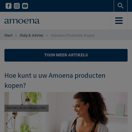
Skip
Skip
to
to
main
main
content
content
>
>
Start
Hulp & Advies
Amoena Producten Kopen
TOON MEER ARTIKELS
Hoe kunt u uw Amoena producten
kopen?