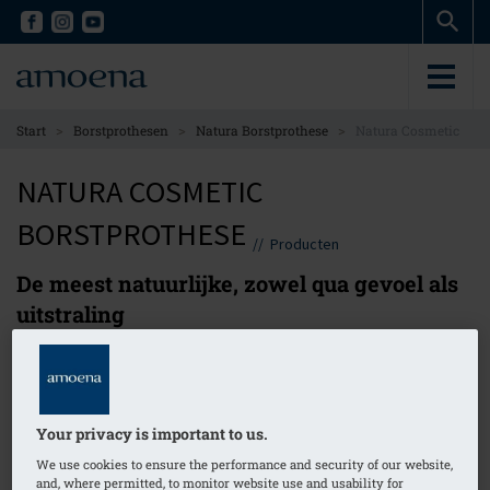
Skip
Skip
to
to
main
main
content
content
>
>
>
Start
Borstprothesen
Natura Borstprothese
Natura Cosmetic
NATURA COSMETIC
BORSTPROTHESE
//
Producten
De meest natuurlijke, zowel qua gevoel als
uitstraling
Gerelateerde artikelen
Your privacy is important to us.
Selected For You
We use cookies to ensure the performance and security of our website,
and, where permitted, to monitor website use and usability for