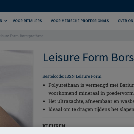
N
VOOR RETAILERS
VOOR MEDISCHE PROFESSIONALS
OVER ON
eisure Form Borstprothese
Leisure Form Bors
Bestelcode: 132N Leisure Form
Polyurethaan is vermengd met Bariums
voorkomend mineraal in poedervorm
Het ultrazachte, afneembaar en wasba
Ideaal om te dragen tijdens het slape
KLEUREN