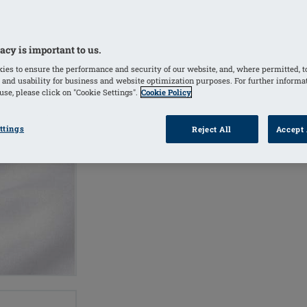
Ivory
(Geselecteerd)
acy is important to us.
ies to ensure the performance and security of our website, and, where permitted, t
PRODUC
 and usability for business and website optimization purposes. For further informa
VIND EEN
VERKOOPPUNT
se, please click on "Cookie Settings".
Cookie Policy
ttings
Reject All
Accept 