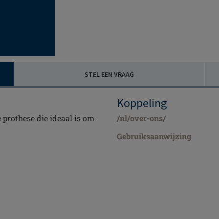
STEL EEN VRAAG
Koppeling
 prothese die ideaal is om
/nl/over-ons/
Gebruiksaanwijzing