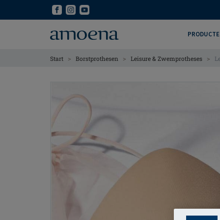
Skip
Skip
to
to
main
main
PRODUCTE
content
content
>
>
>
Start
Borstprothesen
Leisure & Zwemprotheses
L