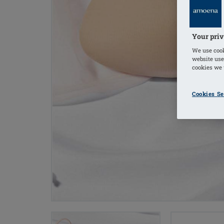
Your priv
We use cook
website use
cookies we u
Cookies Se