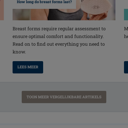
How long do breast forms last?
Breast forms require regular assessment to
M
ensure optimal comfort and functionality.
h
Read on to find out everything you need to
know.
LEES MEER
TOON MEER VERGELIJKBARE ARTIKELS