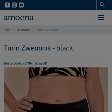
Skip
Skip
to
to
main
main
content
content
>
>
Start
Badmode
Turin Zwemrok
Turin Zwemrok - black
Bestelcode: 71796 Turin SK