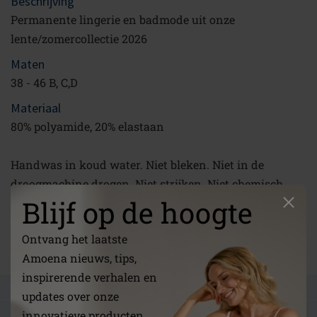
Beschrijving
Permanente lingerie en badmode uit onze
lente/zomercollectie 2026
Maten
38 - 46 B, C,D
Materiaal
80% polyamide, 20% elastaan
Handwas in koud water. Niet bleken. Niet in de
droogmachine drogen. Niet strijken. Niet chemisch
Blijf op de hoogte
reinigen.
Koppeling
Ontvang het laatste
/nl/over-ons/prothesebeha/
Amoena nieuws, tips,
inspirerende verhalen en
STEL EEN VRAAG
updates over onze
BEOORDELINGEN
innovatieve producten