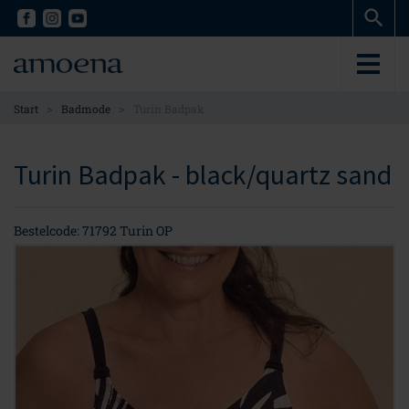
Skip
Skip
to
to
main
main
content
content
>
>
Start
Badmode
Turin Badpak
Turin Badpak - black/quartz sand
Bestelcode: 71792 Turin OP