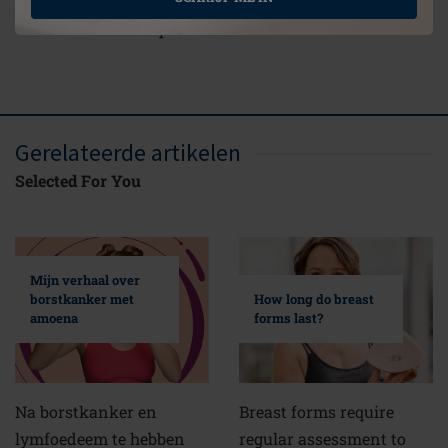
Balance Aqua Wave
Turin Bl
Borstprothese
Gerelateerde artikelen
Selected For You
Mijn verhaal over
borstkanker met
How long do breast
amoena
forms last?
Na borstkanker en
Breast forms require
lymfoedeem te hebben
regular assessment to