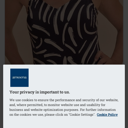
Your privacy is important to us.
We use cookies to ensure the performance and security of our website,
and, where permitted, to monitor website use and usability for
business and website optimization purposes. For further information
on the cookies we use, please click on "Cookie Settings".
Cookie Policy
1
/
3