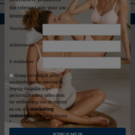
die relevant zijn voor uw
levensstijl
WAT U OOK ZOU KUNNEN INTERESSEREN
Voornaam
Achternaam
E-mailadres
*
Graag ontvang ik jullie
aanbiedingen en nieuws. Ik
begrijp dat jullie mijn
persoonlijke data gebruiken
ter verbetering van de service
marketing
en om me
communicatie
toe te sturen
*
SCHRIJF ME IN