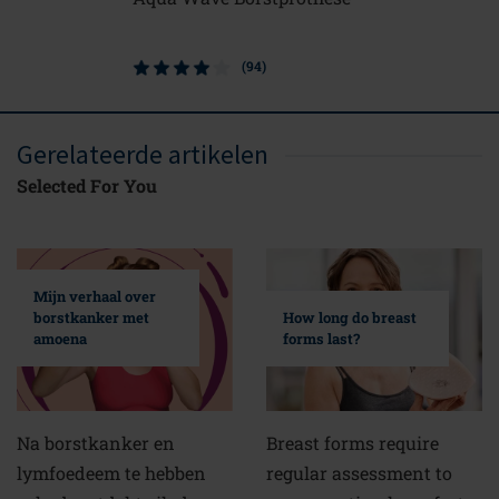
Borstpro
(94)
Gerelateerde artikelen
Selected For You
Mijn verhaal over
borstkanker met
How long do breast
amoena
forms last?
Na borstkanker en
Breast forms require
lymfoedeem te hebben
regular assessment to