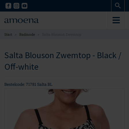
Skip
Skip
to
to
main
main
content
content
>
>
Start
Badmode
Salta Blouson Zwemtop
Salta Blouson Zwemtop - Black /
Off-white
Bestelcode: 71781 Salta BL