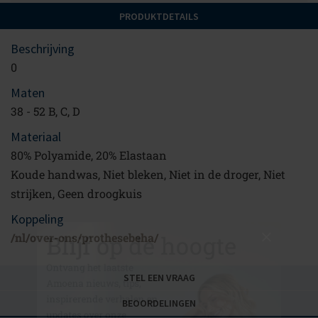
PRODUKTDETAILS
Beschrijving
0
Maten
38 - 52 B, C, D
Materiaal
80% Polyamide, 20% Elastaan
Koude handwas, Niet bleken, Niet in de droger, Niet
strijken, Geen droogkuis
Blijf op de hoogte
Koppeling
Ontvang het laatste
/nl/over-ons/prothesebeha/
Amoena nieuws, tips,
inspirerende verhalen en
STEL EEN VRAAG
updates over onze
BEOORDELINGEN
innovatieve producten