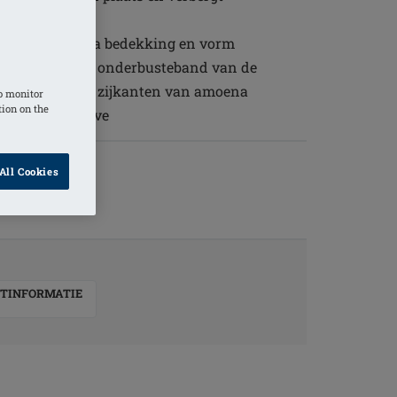
ant, voor extra bedekking en vorm
fwerking op de onderbusteband van de
ng biedt aan de zijkanten van amoena
o monitor
tion on the
thesen/Aqua Wave
All Cookies
TINFORMATIE