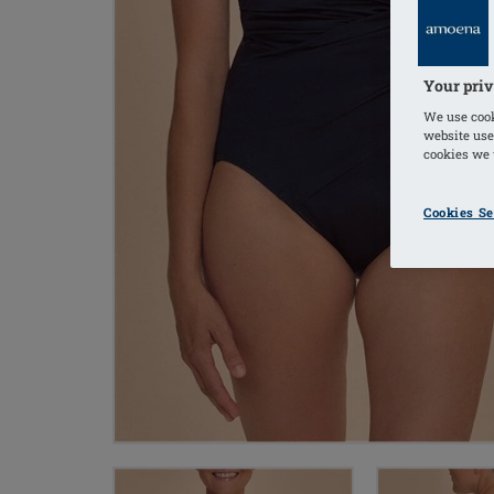
Your priv
We use cook
website use
cookies we u
Cookies Se