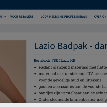
N
VOOR RETAILERS
VOOR MEDISCHE PROFESSIONALS
OVER ON
Lazio Badpak - da
Bestelcode: 71814 Lazio HB
elegant glanzend materiaal met flatt
materiaal met uitstekende UV-besche
voor de gevoelige huid en littekens
gouden accessoires aan de voorste ba
bandjes zijn verstelbaar aan de achte
Ondersteunende binnenbustier met ge
gevoerde cups houdt een borstprothese