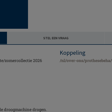
STEL EEN VRAAG
Koppeling
te/zomercollectie 2026
/nl/over-ons/prothesebeha/
 de droogmachine drogen.