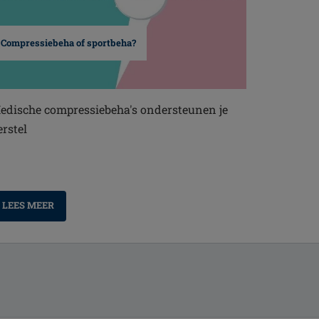
Compressiebeha of sportbeha?
edische compressiebeha's ondersteunen je
erstel
LEES MEER