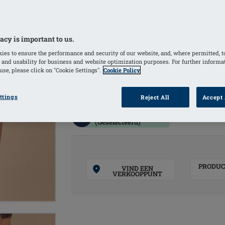
oneffenheden
ondersteunende voering aan de voork
amoena Wave Seam is een speciale a
acy is important to us.
binnenbustier die extra ondersteuni
ies to ensure the performance and security of our website, and, where permitted, t
 and usability for business and website optimization purposes. For further informa
borstprothesen en gedeeltelijke pro
se, please click on "Cookie Settings".
Cookie Policy
KLEUREN
ttings
Reject All
Accept 
Dark Blue
(Geselecteerd)
PRODUC
VIND EEN
VERKOOPPUNT