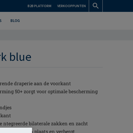
B2B PLATFORM
VERKOOPPUNTEN
S
BLOG
rk blue
erende draperie aan de voorkant
rming 50+ zorgt voor optimale bescherming
ndjes
rkant
 ntegreerde bilaterale zakken en zacht
 stevig op zijn plaats en verbergt