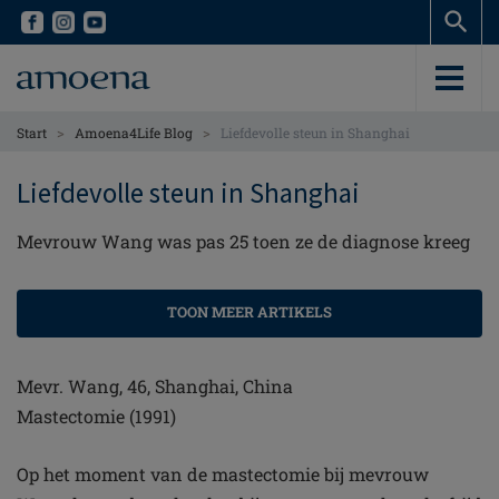
Skip
Skip
to
to
main
main
content
content
>
>
Start
Amoena4Life Blog
Liefdevolle steun in Shanghai
Liefdevolle steun in Shanghai
Mevrouw Wang was pas 25 toen ze de diagnose kreeg
TOON MEER ARTIKELS
Mevr. Wang, 46, Shanghai, China
Mastectomie (1991)
Op het moment van de mastectomie bij mevrouw