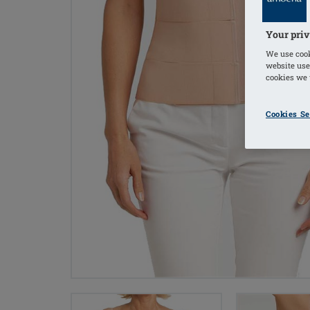
Your priv
We use cook
website use
cookies we u
Cookies Se