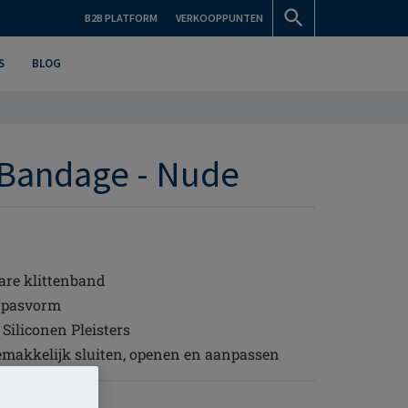
B2B PLATFORM
VERKOOPPUNTEN
S
BLOG
 Bandage - Nude
bare klittenband
e pasvorm
Siliconen Pleisters
gemakkelijk sluiten, openen en aanpassen