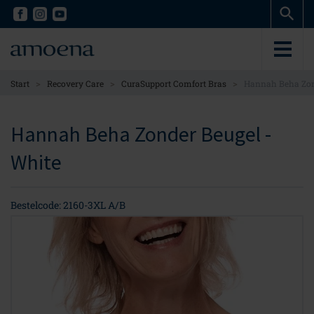
Skip
Skip
to
to
main
main
content
content
>
>
>
Start
Recovery Care
CuraSupport Comfort Bras
Hannah Beha Zon
Hannah Beha Zonder Beugel -
White
Bestelcode: 2160-3XL A/B