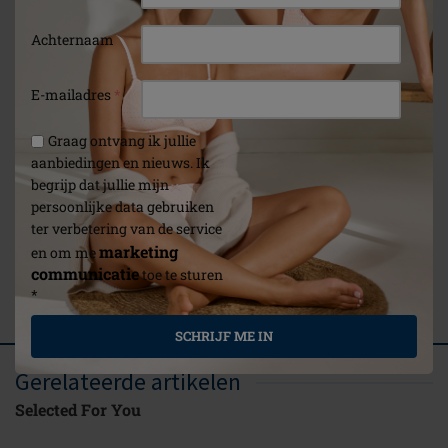
Achternaam
E-mailadres
*
Graag ontvang ik jullie
aanbiedingen en nieuws. Ik
begrijp dat jullie mijn
persoonlijke data gebruiken
ter verbetering van de service
Afneembaar
Michelle
marketing
en om me
drainagezakje
communicatie
toe te sturen
*
(1)
SCHRIJF ME IN
Gerelateerde artikelen
Selected For You