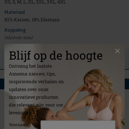
XS, S, M, L, XL, 2XL, 3XL, 4XL
Materiaal
82% Katoen, 18% Elastaan
Koppeling
/nl/over-ons/
Blijf op de hoogte
STEL EEN VRAAG
BEOORDELINGEN
Ontvang het laatste
Amoena nieuws, tips,
inspirerende verhalen en
WAT U OOK ZOU KUNNEN INTERESSEREN
updates over onze
innovatieve producten
die relevant zijn voor uw
levensstijl
Voornaam