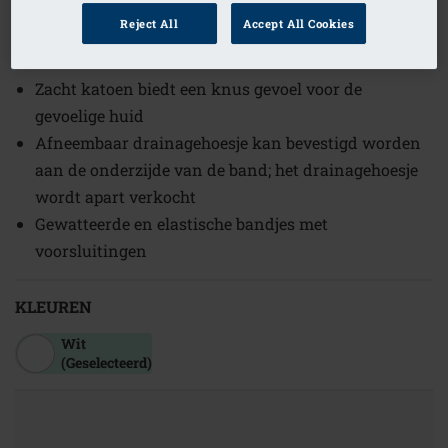
1
/
6
Reject All
Accept All Cookies
Bestelcode: 2160-3XL A/B
Zacht katoen biedt een knus gevoel voor de
gevoelige huid
Afneembaar drainagehoesje kan bevestigd worden
aan de onderzijde van de band; het drainagehoesje
wordt apart verkocht
Gewatteerde en elastische bandjes met
voorsluitingen
KLEUREN
Wit
(Geselecteerd)