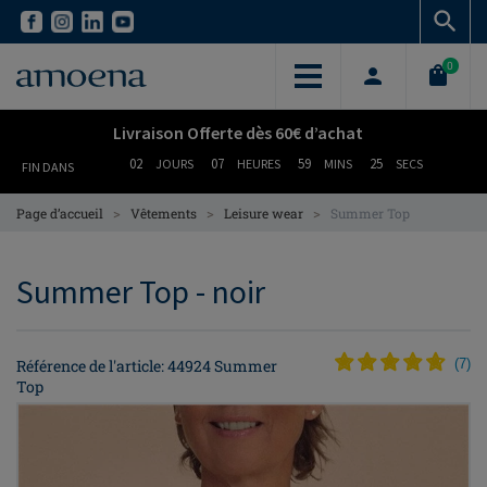
Skip
Skip
to
to
main
main
0
content
content
Livraison Offerte dès 60€ d’achat
02
07
59
25
JOURS
HEURES
MINS
SECS
FIN DANS
>
>
>
Page d’accueil
Vêtements
Leisure wear
Summer Top
Summer Top - noir
Référence de l'article: 44924 Summer
(
7
)
Top