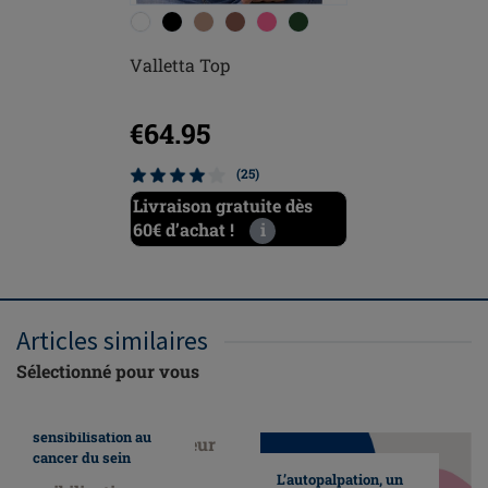
Valletta Top
Valletta 
€64.95
€64.9
(25)
Livraison gratuite dès
Livraiso
60€ d’achat !
i
60€ d’ach
Articles similaires
Sélectionné pour vous
Nous faisons
honneur au mois de
sensibilisation au
cancer du sein
L’autopalpation, un