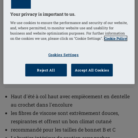
Your privacy is important to us.
1
/
3
We use cookies to ensure the performance and security of our website,
and, where permitted, to monitor website use and usability for
business and website optimization purposes. For further information
on the cookies we use, please click on "Cookie Settings".
Cookie Policy
Référence de l'article: 44924 Summer
(
7
)
Top
Cookies Settings
€69.95
Livraison gratuite dès 60€ d’achat !
i
Reject All
Accept All Cookies
Haut d'été à col haut avec empiècement en dentelle
au crochet dans l'encolure
les fibres de viscose sont extrêmement douces,
respirantes et offrent un bon climat cutané
recommandé pour les tailles de bonnet B et C
Le bustier intérieur de soutien avec poches