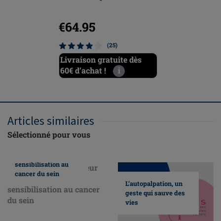
€64.95
€89.9
(25)
Livraison gratuite dès
Livraiso
60€ d’achat !
i
60€ d’ach
Articles similaires
Sélectionné pour vous
Nous faisons
honneur au mois de
sensibilisation au
cancer du sein
L’autopalpation, un
geste qui sauve des
vies