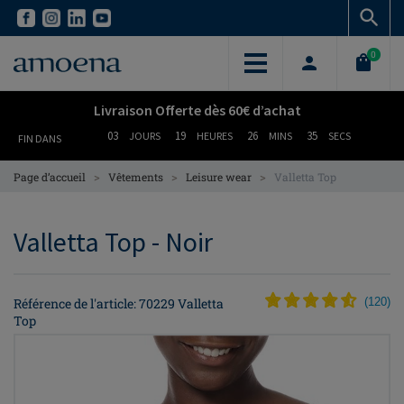
Skip
Skip
to
to
main
main
0
content
content
Livraison Offerte dès 60€ d’achat
03
19
26
35
JOURS
HEURES
MINS
SECS
FIN DANS
>
>
>
Page d’accueil
Vêtements
Leisure wear
Valletta Top
Valletta Top - Noir
Référence de l'article: 70229 Valletta
(
120
)
Top