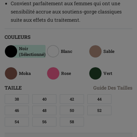
Convient parfaitement aux femmes qui ont une
sensibilité accrue aux soutiens-gorge classiques
suite aux effets du traitement.
COULEURS
Noir
Blanc
Sable
(Sélectionné)
Moka
Rose
Vert
TAILLE
Guide Des Tailles
38
40
42
44
46
48
50
52
54
56
58