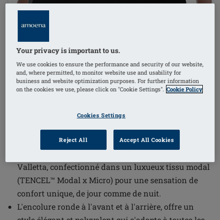
1
/
4
Your privacy is important to us.
Référence de l'article: 70229 Valletta
(
120
)
We use cookies to ensure the performance and security of our website,
Top
and, where permitted, to monitor website use and usability for
business and website optimization purposes. For further information
€64.95
on the cookies we use, please click on "Cookie Settings".
Cookie Policy
Livraison gratuite dès 60€ d’achat !
i
Cookies Settings
Reject All
Accept All Cookies
Laissez-vous séduire par la douceur suprême du Top
Valletta, confectionné dans un luxueux tissu modal
(TENCEL™ Modal x Micro) pour une sensation de
confort unique, de jour comme de nuit.
L'encolure ronde à l'avant et à l'arrière, offre un
style élégant et polyvalent qui s'adapte à toutes les