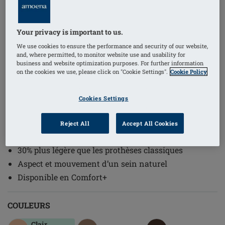
Your privacy is important to us.
We use cookies to ensure the performance and security of our website,
and, where permitted, to monitor website use and usability for
1
/
2
business and website optimization purposes. For further information
on the cookies we use, please click on "Cookie Settings".
Cookie Policy
Référence de l'article: 390 Natura Light
(
61
)
2S
Cookies Settings
Galbe moyen
Forme symétrique, à porter soit du côté gauche ou
Reject All
Accept All Cookies
soit du côté droit
30% plus légère que les prothèses classiques
Aspect et mouvement d’un sein naturel
Disponible en Comfort+
COULEURS
Clair