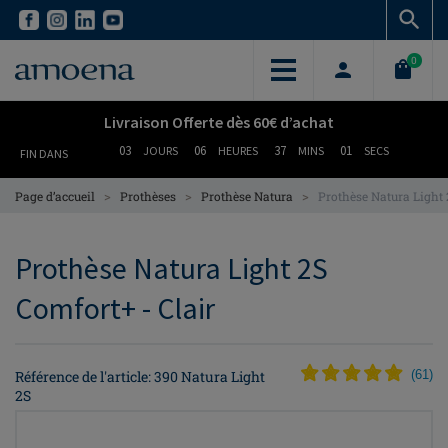
Skip
Skip
to
to
main
main
0
content
content
Livraison Offerte dès 60€ d’achat
03
06
37
00
JOURS
HEURES
MINS
SECS
FIN DANS
>
>
>
Page d’accueil
Prothèses
Prothèse Natura
Prothèse Natura Light
Prothèse Natura Light 2S
Comfort+ - Clair
Référence de l'article: 390 Natura Light
(
61
)
2S