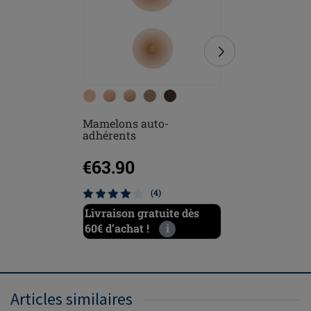
Mamelons auto-
Soft Clea
adhérents
€63.90
€12.5
(4)
Livraison gratuite dès
Livraiso
60€ d’achat !
i
60€ d’ach
Articles similaires