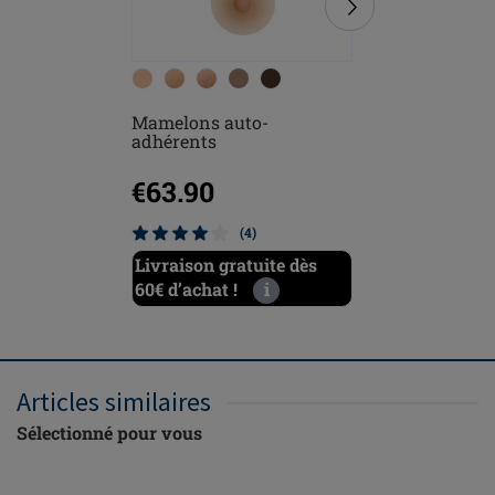
Mamelons auto-
Prothèse
adhérents
Comfort
€63.90
(4)
Livraison gratuite dès
60€ d’achat !
i
Articles similaires
Sélectionné pour vous
Nous faisons
honneur au mois de