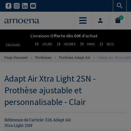
Skip
Skip
to
to
main
main
0
content
content
Livraison Offerte dès 60€ d’achat
03
19
55
23
JOURS
HEURES
MINS
SECS
FIN DANS
>
>
>
Page d’accueil
Prothèses
Prothèse Adapt Air
Adapt Air Xtra Ligh
Adapt Air Xtra Light 2SN -
Prothèse ajustable et
personnalisable - Clair
Référence de l'article: 326 Adapt Air
Xtra Light 2SN