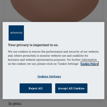
1
/
3
Your privacy is important to us.
Référence de l'article: 326 Adapt Air
Xtra Light 2SN
We use cookies to ensure the performance and security of our website,
and, where permitted, to monitor website use and usability for
La technologie innovante de la chambre à air
business and website optimization purposes. For further information
on the cookies we use, please click on "Cookie Settings".
Cookie Policy
intégrée permet un ajustement individuel à vos
besoins en ajoutant ou en libérant simplement de
Cookies Settings
l'air à l'aide du système de gonflage Adapt Air
inclus - à tout moment et facilement.
Reject All
Accept All Cookies
S'adapte confortablement à chaque paroi thoracique
pour un ajustement parfait et épouse parfaitement
la peau.