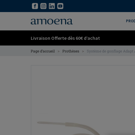
Skip
Skip
to
to
main
main
PRO
content
content
Livraison Offerte dès 60€ d’achat
>
>
Page d’accueil
Prothèses
Système de gonflage Adapt 