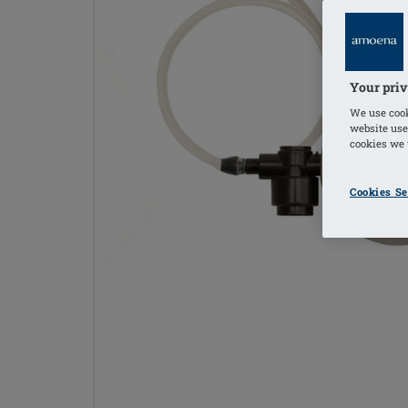
Your priv
We use cook
website use
cookies we u
Cookies Se