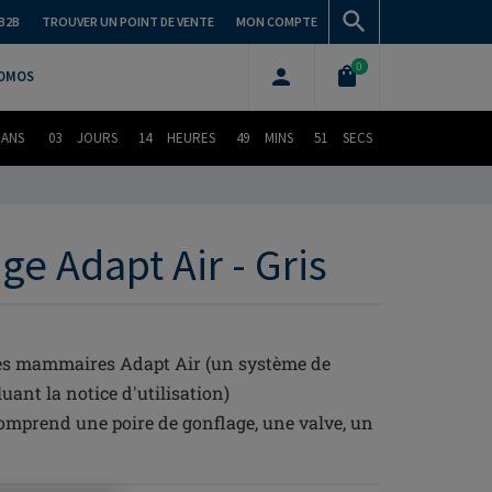
B2B
TROUVER UN POINT DE VENTE
MON COMPTE
0
OMOS
DANS
03
JOURS
14
HEURES
49
MINS
50
SECS
e Adapt Air - Gris
ses mammaires Adapt Air (un système de
uant la notice d'utilisation)
comprend une poire de gonflage, une valve, un