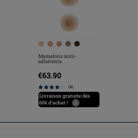
Mamelons auto-
adhérents
€63.90
(4)
Livraison gratuite dès
60€ d’achat !
i