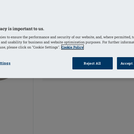
COULEURS
Gris
(Sélectionné)
acy is important to us.
ies to ensure the performance and security of our website, and, where permitted, t
 and usability for business and website optimization purposes. For further informa
se, please click on "Cookie Settings".
Cookie Policy
ttings
TROUVER UN POINT
Reject All
Accept 
INF
DE VENTE