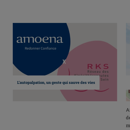
L’autopalpation, un geste qui sauve des vies
A
d
m