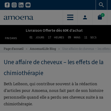
Skip
Skip
to
to
main
main
0
content
content
Livraison Offerte dès 60€ d’achat
01
17
09
11
JOURS
HEURES
MINS
SECS
FIN DANS
>
>
Page d’accueil
Amoena4Life Blog
Une affaire de cheveux – les effets
Une affaire de cheveux – les effets de la
chimiothérapie
Beth Leibson, qui contribue souvent à la rédaction
d’articles pour Amoena, nous fait part de son histoire
personnelle quand elle a perdu ses cheveux suite à sa
chimiothérapie.