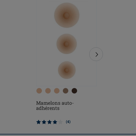
Mamelons auto-
Soft Clea
adhérents
(4)