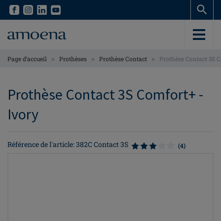
Skip
Skip
to
to
main
main
content
content
>
>
>
Page d’accueil
Prothèses
Prothèse Contact
Prothèse Contact 3S 
Prothèse Contact 3S Comfort+ -
Ivory
Référence de l'article: 382C Contact 3S
(4)