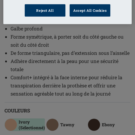
1
/
2
Reject All
Accept All Cookies
(4)
Référence de l'article: 382C Contact 3S
Galbe profond
Forme symétrique, à porter soit du côté gauche ou
soit du côté droit
De forme triangulaire, pas d’extension sous l’aisselle
Adhère directement à la peau pour une sécurité
totale
Comfort+ intégré à la face interne pour réduire la
transpiration derrière la prothèse et offrir une
sensation agréable tout au long de la journé
COULEURS
Ivory
Tawny
Ebony
(Sélectionné)