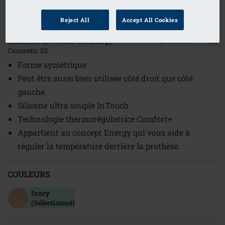
1
/
2
Reject All
Accept All Cookies
(2)
Référence de l'article: 311 Energy
Cosmetic 3S
Forme symétrique
Peut être aussi bien utilisée côté droit que côté
gauche
Silicone ultra souple InTouch
Technologie thermorégulatrice Comfort+
Appartient au concept Energy qui vous aide à
réguler la température derrière la prothèse.
COULEURS
Ivory
(Sélectionné)