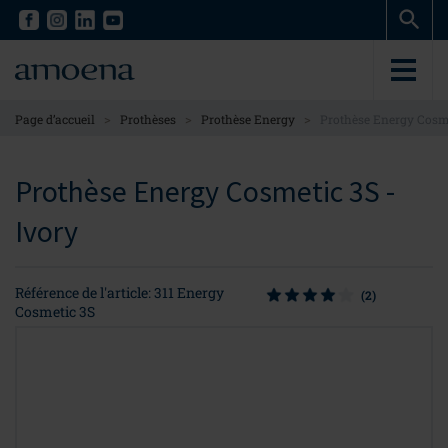
Skip
Skip
to
to
main
main
content
content
>
>
>
Page d’accueil
Prothèses
Prothèse Energy
Prothèse Energy Cosm
Prothèse Energy Cosmetic 3S -
Ivory
Référence de l'article: 311 Energy
(2)
Cosmetic 3S