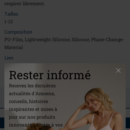
respirer librement.
Tailles
1-12
Composition
PU-Film, Lightweight Silicone, Silicone, Phase-Change-
Material
Lien
/be-fr/a-notre-propos/
Rester informé
Mode d'emploi
Recevez les dernières
POSER UNE QUESTION
actualités d'Amoena,
conseils, histoires
COMMENTAIRES
inspirantes et mises à
jour sur nos produits
VOUS AIMEREZ AUSSI
innovants adaptés à vos