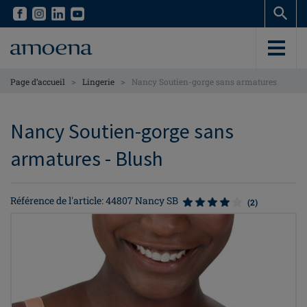
Skip
Skip
to
to
main
main
content
content
>
>
Page d’accueil
Lingerie
Nancy Soutien-gorge sans armatures
Nancy Soutien-gorge sans
armatures - Blush
Référence de l'article: 44807 Nancy SB
(2)