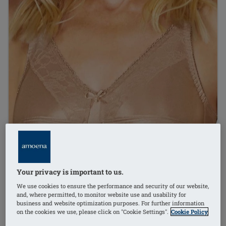
Your privacy is important to us.
We use cookies to ensure the performance and security of our website,
and, where permitted, to monitor website use and usability for
business and website optimization purposes. For further information
1
/
2
on the cookies we use, please click on "Cookie Settings".
Cookie Policy