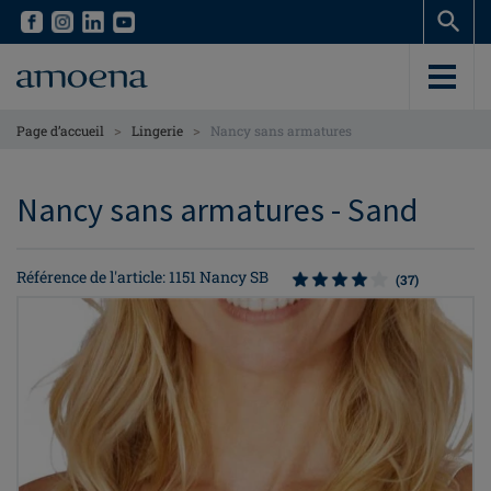
Skip
Skip
to
to
main
main
content
content
>
>
Page d’accueil
Lingerie
Nancy sans armatures
Nancy sans armatures - Sand
Référence de l'article: 1151 Nancy SB
(37)