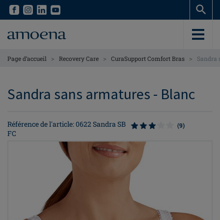
Skip
Skip
to
to
main
main
content
content
>
>
>
Page d’accueil
Recovery Care
CuraSupport Comfort Bras
Sandra 
Sandra sans armatures - Blanc
Référence de l'article: 0622 Sandra SB
(9)
FC