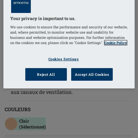
1
/
2
Your privacy is important to us.
We use cookies to ensure the performance and security of our website,
and, where permitted, to monitor website use and usability for
Référence de l'article: 349 Energy 1S
business and website optimization purposes. For further information
Galbe peu profond
on the cookies we use, please click on "Cookie Settings".
Cookie Policy
Forme symétrique, à porter soit du côté gauche ou
soit du côté droit
Cookies Settings
30% de Comfort+ en plus que pour les autres
Reject All
Accept All Cookies
prothèses Amoena avec Comfort+
La circulation de l'air se fait plus facilement grâce
aux canaux de ventilation.
COULEURS
Clair
(Sélectionné)