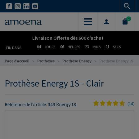
Skip
Skip
to
to
main
main
0
content
content
Livraison Offerte dès 60€ d’achat
04
06
23
01
JOURS
HEURES
MINS
SECS
FIN DANS
>
>
>
Page d’accueil
Prothèses
Prothèse Energy
Prothèse Energy 1S
Prothèse Energy 1S - Clair
Référence de l'article: 349 Energy 1S
(
14
)