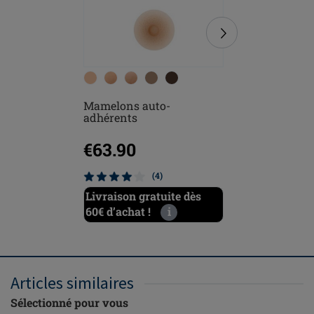
Mamelons auto-
Soft Clea
adhérents
€63.90
€12.5
(4)
Livraison gratuite dès
Livraiso
60€ d’achat !
i
60€ d’ach
Articles similaires
Sélectionné pour vous