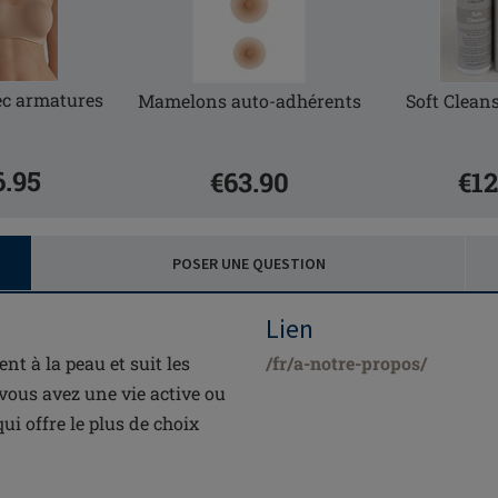
ec armatures
Mamelons auto-adhérents
Soft Cleans
6.95
€63.90
€12
POSER UNE QUESTION
Lien
t à la peau et suit les
/fr/a-notre-propos/
vous avez une vie active ou
i offre le plus de choix