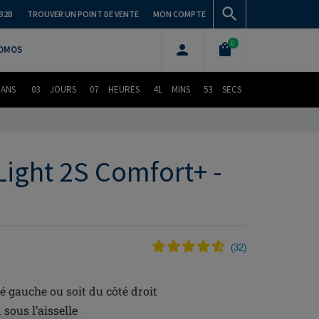
B2B
TROUVER UN POINT DE VENTE
MON COMPTE
0
OMOS
DANS
03
JOURS
07
HEURES
41
MINS
52
SECS
Light 2S Comfort+ -
(
32
)
é gauche ou soit du côté droit
sous l’aisselle