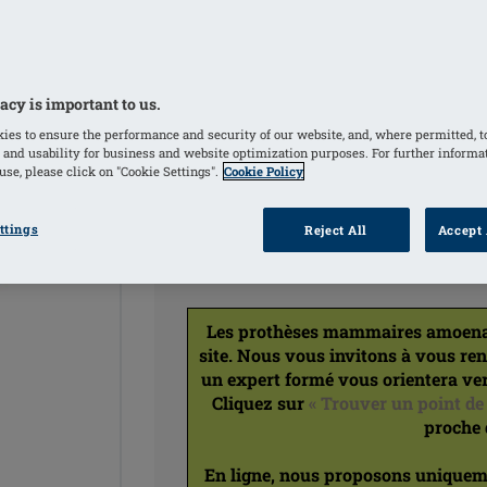
Adhère directement à la peau pour une
Version allégée
acy is important to us.
COULEURS
ies to ensure the performance and security of our website, and, where permitted, t
 and usability for business and website optimization purposes. For further informa
Clair
(Sélectionné)
se, please click on "Cookie Settings".
Cookie Policy
ttings
Reject All
Accept 
Les prothèses mammaires amoena n
site. Nous vous invitons à vous re
un expert formé vous orientera ver
Cliquez sur
« Trouver un point de
proche 
En ligne, nous proposons uniquemen