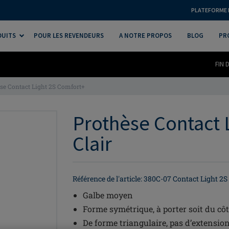
PLATEFORME 
DUITS
POUR LES REVENDEURS
A NOTRE PROPOS
BLOG
PR
FIN 
se Contact Light 2S Comfort+
Prothèse Contact 
Clair
Référence de l'article: 380C-07 Contact Light 2S
Galbe moyen
Forme symétrique, à porter soit du côt
De forme triangulaire, pas d’extension 