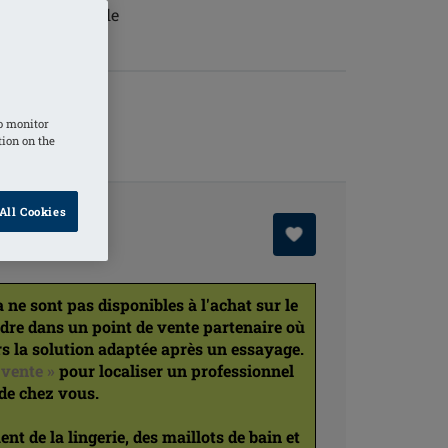
 sécurité totale
o monitor
tion on the
All Cookies
e sont pas disponibles à l'achat sur le
ndre dans un point de vente partenaire où
s la solution adaptée après un essayage.
 vente »
pour localiser un professionnel
de chez vous.
t de la lingerie, des maillots de bain et