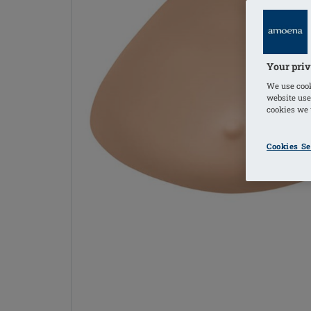
Your priv
We use cook
website use
cookies we u
Cookies Se