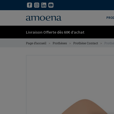
Skip
Skip
to
to
main
main
PRO
content
content
Livraison Offerte dès 60€ d’achat
>
>
>
Page d’accueil
Prothèses
Prothèse Contact
Prothè