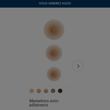
VOUS AIMEREZ AUSSI
Mamelons auto-
Soft Clea
adhérents