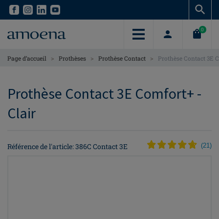
Skip
Skip
to
to
main
main
0
content
content
>
>
>
Page d’accueil
Prothèses
Prothèse Contact
Prothèse Contact 3E 
Prothèse Contact 3E Comfort+ -
Clair
Référence de l'article: 386C Contact 3E
(
21
)