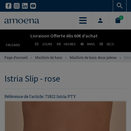
Skip
Skip
to
to
main
main
0
content
content
Livraison Offerte dès 60€ d’achat
03
04
46
08
JOURS
HEURES
MINS
SECS
FIN DANS
>
>
>
Page d’accueil
Maillots de bain
Maillots de bain deux pièces
Istr
Istria Slip - rose
Référence de l'article: 71812 Istria PTY