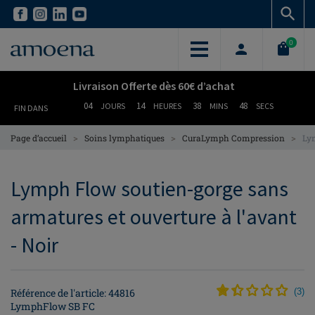
Skip
Skip
to
to
main
main
0
content
content
Livraison Offerte dès 60€ d’achat
04
14
38
48
JOURS
HEURES
MINS
SECS
FIN DANS
>
>
>
Page d’accueil
Soins lymphatiques
CuraLymph Compression
Lym
Lymph Flow soutien-gorge sans
armatures et ouverture à l'avant
- Noir
Référence de l'article: 44816
(
3
)
LymphFlow SB FC