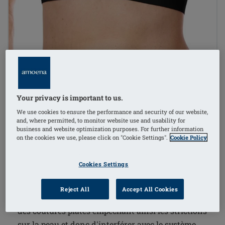
1
/
7
Your privacy is important to us.
Référence de l'article: 44816
(
3
)
We use cookies to ensure the performance and security of our website,
LymphFlow SB FC
and, where permitted, to monitor website use and usability for
business and website optimization purposes. For further information
€125.95
on the cookies we use, please click on "Cookie Settings".
Cookie Policy
Livraison gratuite dès 60€ d’achat !
i
Cookies Settings
Reject All
Accept All Cookies
La technologie de collage innovante permet d'avoir
des coutures plates empêchant ainsi les strictions
sur la peau et donc d'interférer avec le système