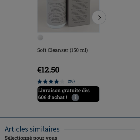
Soft Cleanser (150 ml)
Brosse
€12.50
€5.00
(26)
Livraison gratuite dès
Livraiso
60€ d’achat !
i
60€ d’ach
Articles similaires
Sélectionné pour vous