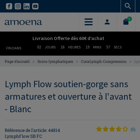
Skip
Skip
to
to
main
main
0
content
content
Livraison Offerte dès 60€ d’achat
02
16
19
56
JOURS
HEURES
MINS
SECS
FIN DANS
>
>
>
Page d’accueil
Soins lymphatiques
CuraLymph Compression
Lym
Lymph Flow soutien-gorge sans
armatures et ouverture à l'avant
- Blanc
Référence de l'article: 44814
(
5
)
LymphFlow SB FC