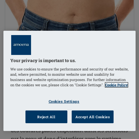
1
/
7
Your privacy is important to us.
Référence de l'article: 44814
(
5
)
We use cookies to ensure the performance and security of our website,
LymphFlow SB FC
and, where permitted, to monitor website use and usability for
business and website optimization purposes. For further information
€125.95
on the cookies we use, please click on "Cookie Settings".
Cookie Policy
Livraison gratuite dès 60€ d’achat !
i
Cookies Settings
Reject All
Accept All Cookies
La technologie de collage innovante permet d'avoir
des coutures plates empêchant ainsi les strictions
sur la peau et donc d'interférer avec le système