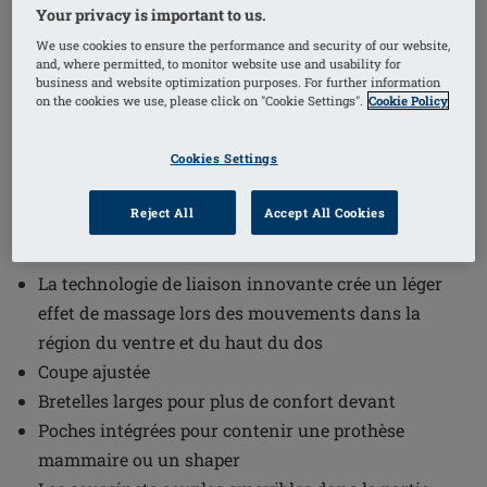
Your privacy is important to us.
We use cookies to ensure the performance and security of our website,
and, where permitted, to monitor website use and usability for
business and website optimization purposes. For further information
on the cookies we use, please click on "Cookie Settings".
Cookie Policy
Référence de l'article: 45138 Linda Top
€79.95
Cookies Settings
Livraison gratuite dès 60€ d’achat !
i
Reject All
Accept All Cookies
La technologie de liaison innovante crée un léger
effet de massage lors des mouvements dans la
région du ventre et du haut du dos
Coupe ajustée
Bretelles larges pour plus de confort devant
Poches intégrées pour contenir une prothèse
mammaire ou un shaper