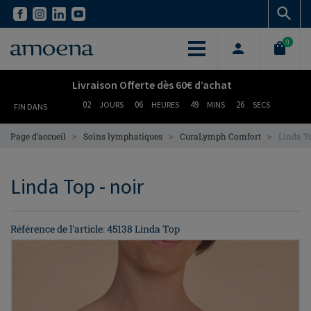
Skip
Skip
to
to
main
main
0
content
content
Livraison Offerte dès 60€ d’achat
02
06
49
25
JOURS
HEURES
MINS
SECS
FIN DANS
>
>
>
Page d’accueil
Soins lymphatiques
CuraLymph Comfort
Linda T
Linda Top - noir
Référence de l'article: 45138 Linda Top