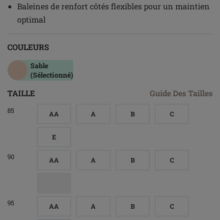
Baleines de renfort côtés flexibles pour un maintien
optimal
COULEURS
Sable
(Sélectionné)
TAILLE
Guide Des Tailles
85
AA
A
B
C
E
90
AA
A
B
C
95
AA
A
B
C