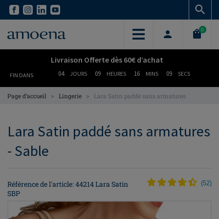
Skip
Skip
to
to
main
main
0
content
content
Livraison Offerte dès 60€ d’achat
04
09
16
08
JOURS
HEURES
MINS
SECS
FIN DANS
>
>
Page d’accueil
Lingerie
Lara Satin paddé sans armatures
Lara Satin paddé sans armatures
- Sable
Référence de l'article: 44214 Lara Satin
(
52
)
SBP