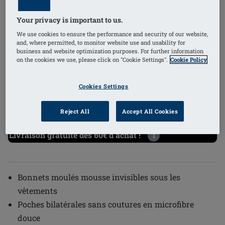
Your privacy is important to us.
We use cookies to ensure the performance and security of our website,
and, where permitted, to monitor website use and usability for
business and website optimization purposes. For further information
1
/
2
on the cookies we use, please click on "Cookie Settings".
Cookie Policy
Référence de l'article: 44214 Lara Satin
(
52
)
Cookies Settings
SBP
À PARTIR DE €64.95
Reject All
Accept All Cookies
Livraison gratuite dès 60€ d’achat !
i
Bonnets moulés mousse invisibles sous les
vêtements
Poches bilatérales sans coutures en microfibre
douce