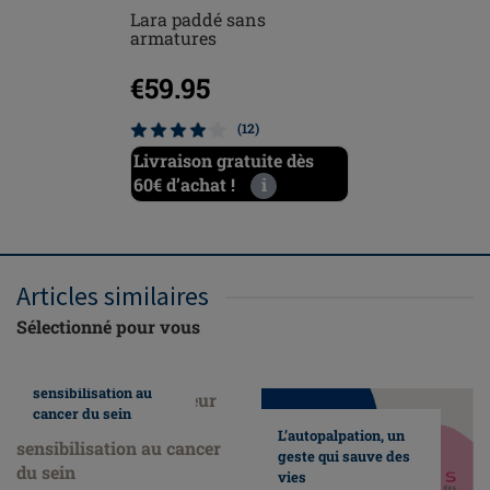
Lara paddé sans
Mara pa
armatures
armatur
€59.95
€57.9
(12)
Livraison gratuite dès
Livraiso
60€ d’achat !
i
60€ d’ach
Articles similaires
Sélectionné pour vous
Nous faisons
honneur au mois de
sensibilisation au
cancer du sein
L’autopalpation, un
geste qui sauve des
vies