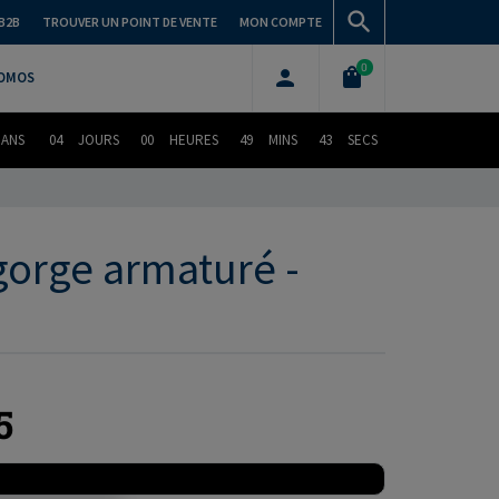
B2B
TROUVER UN POINT DE VENTE
MON COMPTE
0
OMOS
DANS
04
JOURS
00
HEURES
49
MINS
41
SECS
gorge armaturé -
5