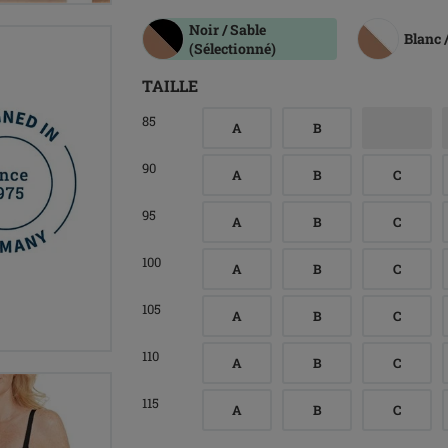
Noir / Sable
Blanc 
(Sélectionné)
TAILLE
85
A
B
90
A
B
C
95
A
B
C
100
A
B
C
105
A
B
C
110
A
B
C
115
A
B
C