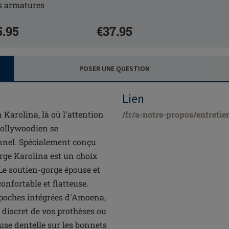
s armatures
5.95
€37.95
POSER UNE QUESTION
Lien
 Karolina, là où l'attention
/fr/a-notre-propos/entretie
hollywoodien se
nnel. Spécialement conçu
orge Karolina est un choix
 Le soutien-gorge épouse et
nfortable et flatteuse.
poches intégrées d'Amoena,
 discret de vos prothèses ou
e dentelle sur les bonnets