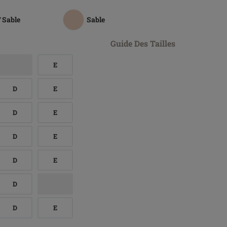
/ Sable
Sable
Guide Des Tailles
E
D
E
D
E
D
E
D
E
D
D
E