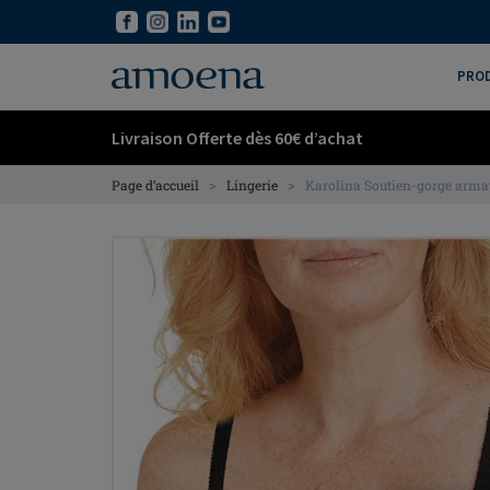
Skip
Skip
to
to
main
main
PRO
content
content
Livraison Offerte dès 60€ d’achat
>
>
Page d’accueil
Lingerie
Karolina Soutien-gorge arma