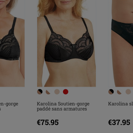
en-gorge
Karolina Soutien-gorge
Karolina sl
s
paddé sans armatures
€75.95
€37.95