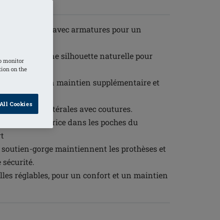
âce au maintien avec armatures pour un
maintien et une silhouette naturelle pour
o monitor
tion on the
rge apportent un maintien supplémentaire et
All Cookies
aux poches bilatérales avec coutures.
t thermorégulatrice dans les poches du
rt
e soutien-gorge maintiennent les prothèses et
sécurité.
elles réglables, pour un confort et un maintien