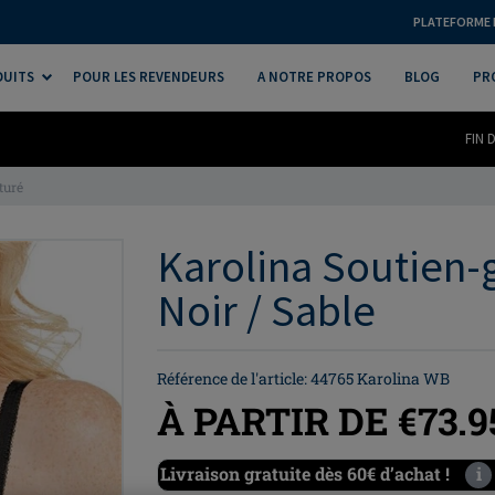
PLATEFORME 
DUITS
POUR LES REVENDEURS
A NOTRE PROPOS
BLOG
PR
FIN 
turé
Karolina Soutien-
Noir / Sable
Référence de l'article: 44765 Karolina WB
À PARTIR DE €73.9
Livraison gratuite dès 60€ d’achat !
i