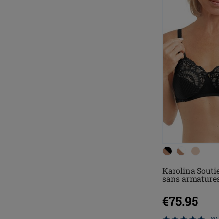
Karolina Souti
sans armature
€75.95