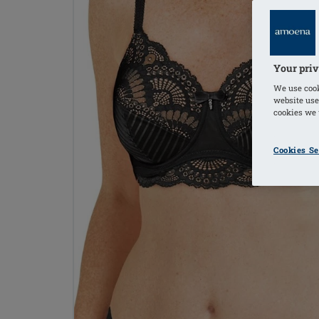
Your priv
We use cook
website use
cookies we u
Cookies Se