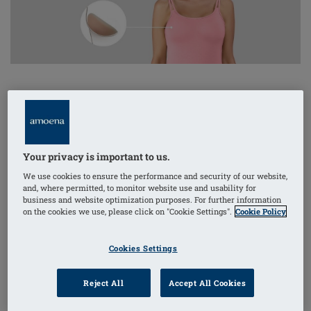
Les compléments mammaires Amoena compensent
l'asymétrie après une chirurgie partielle, une
reconstruction mammaire, des biopsies multiples ou
Your privacy is important to us.
en cas de développement naturel inégal des seins. Les
compléments mammaires en silicone souple
We use cookies to ensure the performance and security of our website,
and, where permitted, to monitor website use and usability for
s'adaptent parfaitement aux courbes naturelles du
business and website optimization purposes. For further information
on the cookies we use, please click on "Cookie Settings".
Cookie Policy
tissu mammaire restant et remplissent les bonnets du
soutien-gorge pour une silhouette symétrique, en
Cookies Settings
prévenant les tensions, en améliorant la posture et en
corrigeant les déséquilibres musculaires.
Reject All
Accept All Cookies
Nos compléments, comme nos prothèses mammaires,
sont dotées de différentes technologies qui permettent