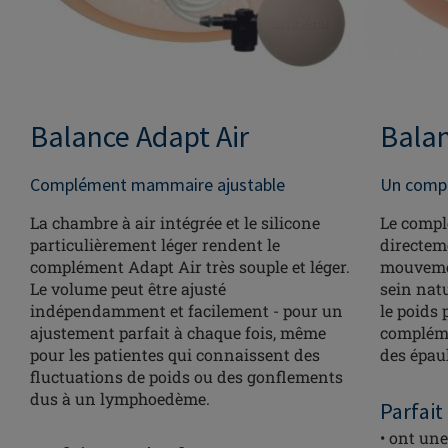
Balance Adapt Air
Bala
Complément mammaire ajustable
Un comp
La chambre à air intégrée et le silicone
Le compl
particulièrement léger rendent le
directeme
complément Adapt Air très souple et léger.
mouvemen
Le volume peut être ajusté
sein natu
indépendamment et facilement - pour un
le poids 
ajustement parfait à chaque fois, même
compléme
pour les patientes qui connaissent des
des épaul
fluctuations de poids ou des gonflements
dus à un lymphoedème.
Parfait
• ont un