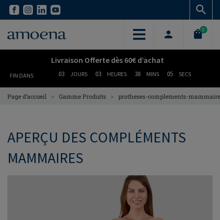
Skip
Skip
to
to
main
main
0
content
content
Livraison Offerte dès 60€ d’achat
03
03
38
04
JOURS
HEURES
MINS
SECS
FIN DANS
>
>
Page d’accueil
Gamme Produits
protheses-complements-mammair
APERÇU DES COMPLÉMENTS
MAMMAIRES