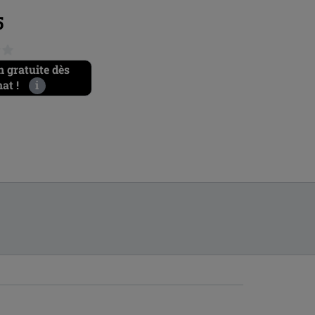
5
€59.95
n gratuite dès
Livraison gratuite dès
at !
i
60€ d’achat !
i