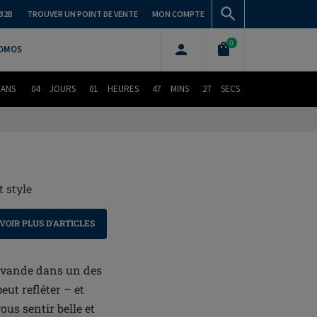
B2B
TROUVER UN POINT DE VENTE
MON COMPTE
0
OMOS
DANS
04
JOURS
01
HEURES
47
MINS
26
SECS
t style
VOIR PLUS D'ARTICLES
lavande dans un des
eut refléter – et
ous sentir belle et