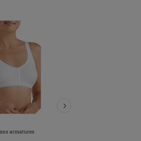
ans armatures
Lara paddé sans
armatures