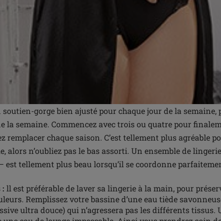
 soutien-gorge bien ajusté pour chaque jour de la semaine, 
de la semaine. Commencez avec trois ou quatre pour finale
z remplacer chaque saison. C’est tellement plus agréable po
ie, alors n’oubliez pas le bas assorti. Un ensemble de linger
– est tellement plus beau lorsqu’il se coordonne parfaiteme
 :
ll est préférable de laver sa lingerie à la main, pour préser
ouleurs. Remplissez votre bassine d’une eau tiède savonneus
ssive ultra douce) qui n’agressera pas les différents tissus.
 une eau de lavage impeccable. Ainsi vous prendrez soin d