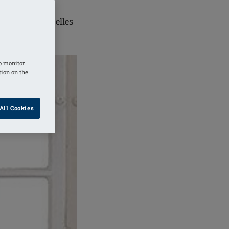
gerie de nous
les femmes ont-elles
o monitor
tion on the
All Cookies