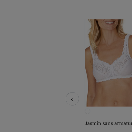
Gloria - Soutien-gorge de
Jasmin sans armatu
sport maintien medium