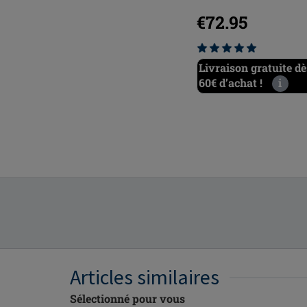
€66.95
€72.95
Livraison gratuite dès
Livraison gratuite dè
60€ d’achat !
i
60€ d’achat !
i
Articles similaires
Sélectionné pour vous