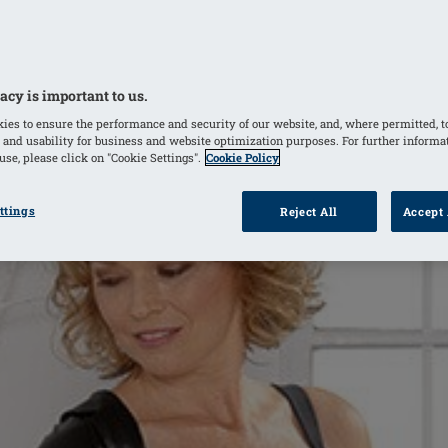
dans votre attitude. Nous avons demandé à des experts en lin
sur le tiroir à sous-vêtements et de nous préciser de quoi 
acy is important to us.
ies to ensure the performance and security of our website, and, where permitted, t
 and usability for business and website optimization purposes. For further informa
se, please click on "Cookie Settings".
Cookie Policy
ttings
Reject All
Accept 