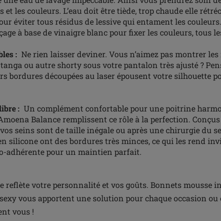
 et les couleurs. L’eau doit être tiède, trop chaude elle rétréci
our éviter tous résidus de lessive qui entament les couleurs.
age à base de vinaigre blanc pour fixer les couleurs, tous le
bles :
Ne rien laisser deviner. Vous n’aimez pas montrer les
, tanga ou autre shorty sous votre pantalon très ajusté ? Pe
urs bordures découpées au laser épousent votre silhouette po
ibre :
Un complément confortable pour une poitrine harmo
oena Balance remplissent ce rôle à la perfection. Conçus 
 vos seins sont de taille inégale ou après une chirurgie du s
silicone ont des bordures très minces, ce qui les rend invis
o-adhérente pour un maintien parfait.
rie reflète votre personnalité et vos goûts. Bonnets mousse in
e sexy vous apportent une solution pour chaque occasion ou 
ent vous !