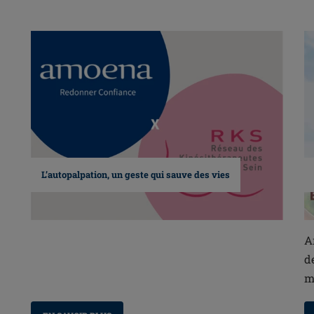
L’autopalpation, un geste qui sauve des vies
A
d
m