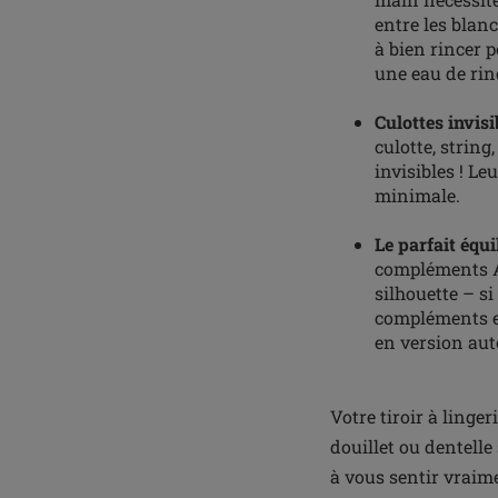
entre les blancs
à bien rincer p
une eau de rinç
Culottes invisi
culotte, string
invisibles ! Le
minimale.
Le parfait équil
compléments Am
silhouette – si
compléments en 
en version aut
Votre tiroir à linge
douillet ou dentell
à vous sentir vraim