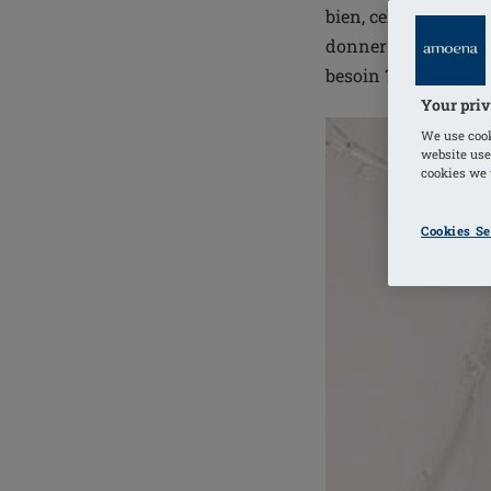
bien, cela se voit 
donner des conseils 
besoin ?
Your priv
We use cook
website use
cookies we u
Cookies Se