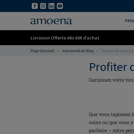
Skip
Skip
to
to
main
main
PRO
content
content
Livraison Offerte dès 60€ d’achat
>
>
Page d’accueil
Amoena4Life Blog
Profiter de votre tir
Profiter 
Garnissez votre tiro
Que vous tapissiez 
coins ou que vous y 
parfaire – votre per