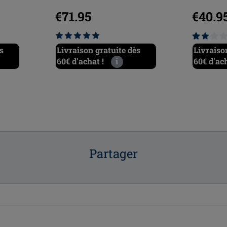
€71.95
€40.9
s
Livraison gratuite dès
Livraiso
60€ d’achat !
i
60€ d’ach
Partager