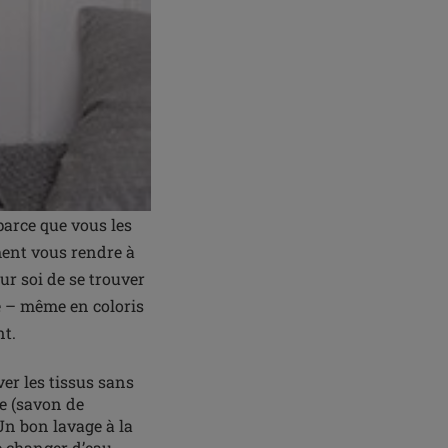
parce que vous les
ment vous rendre à
ur soi de se trouver
ie – même en coloris
nt.
ver les tissus sans
e (savon de
 Un bon lavage à la
e changer d’eau